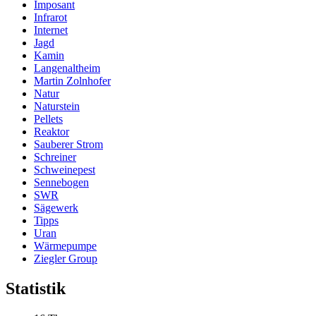
Imposant
Infrarot
Internet
Jagd
Kamin
Langenaltheim
Martin Zolnhofer
Natur
Naturstein
Pellets
Reaktor
Sauberer Strom
Schreiner
Schweinepest
Sennebogen
SWR
Sägewerk
Tipps
Uran
Wärmepumpe
Ziegler Group
Statistik