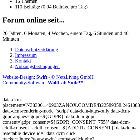
16 Themen
110 Beiträge (0,04 Beiträge pro Tag)
Forum online seit...
20 Jahren, 6 Monaten, 4 Wochen, einem Tag, 6 Stunden und 46
Minuten
Datenschutzerklärung
Impressum
Kontakt
Nutzungsbedingungen
Website-Design:
Swift
- © NetzLiving GmbH
Community-Software:
WoltLab Suite™
data-dcm-
placement='N38306.140903ZANOX.COMDE/B22589358.2461383
data-dcm-rendering-mode='script'
data-dcm-https-only
data-dcm-
gdpr-applies='gdpr=${GDPR}'
data-dcm-gdpr-
consent='gdpr_consent=${GDPR_CONSENT_755}'
data-dcm-
addtl-consent='addtl_consent=${ADDTL_CONSENT}'
data-dcm-
resettable-device-id=''
data-dcm-click-
tracker='https://www.awin1.com/awclick.php?