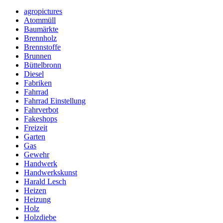
agropictures
Atommüll
Baumärkte
Brennholz
Brennstoffe
Brunnen
Büttelbronn
Diesel
Fabriken
Fahrrad
Fahrrad Einstellung
Fahrverbot
Fakeshops
Freizeit
Garten
Gas
Gewehr
Handwerk
Handwerkskunst
Harald Lesch
Heizen
Heizung
Holz
Holzdiebe