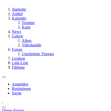
Startseite
Artikel
Kalender
Termine
Karte
News
Galerie
Alben
Videokanäle
Forum
Unerledigte Themen
Lexikon
Link-Liste
Filebase
Anmelden
Registrieren
Suche
Dieses Forum