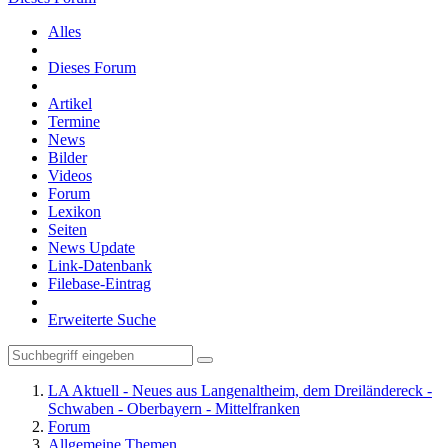
Alles
Dieses Forum
Artikel
Termine
News
Bilder
Videos
Forum
Lexikon
Seiten
News Update
Link-Datenbank
Filebase-Eintrag
Erweiterte Suche
LA Aktuell - Neues aus Langenaltheim, dem Dreiländereck -
Schwaben - Oberbayern - Mittelfranken
Forum
Allgemeine Themen