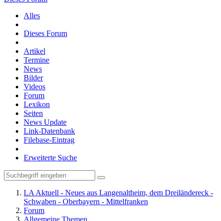
Alles
Dieses Forum
Artikel
Termine
News
Bilder
Videos
Forum
Lexikon
Seiten
News Update
Link-Datenbank
Filebase-Eintrag
Erweiterte Suche
LA Aktuell - Neues aus Langenaltheim, dem Dreiländereck -
Schwaben - Oberbayern - Mittelfranken
Forum
Allgemeine Themen