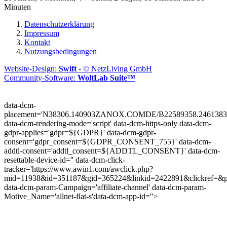
Minuten
Datenschutzerklärung
Impressum
Kontakt
Nutzungsbedingungen
Website-Design:
Swift
- © NetzLiving GmbH
Community-Software:
WoltLab Suite™
data-dcm-
placement='N38306.140903ZANOX.COMDE/B22589358.2461383
data-dcm-rendering-mode='script'
data-dcm-https-only
data-dcm-
gdpr-applies='gdpr=${GDPR}'
data-dcm-gdpr-
consent='gdpr_consent=${GDPR_CONSENT_755}'
data-dcm-
addtl-consent='addtl_consent=${ADDTL_CONSENT}'
data-dcm-
resettable-device-id=''
data-dcm-click-
tracker='https://www.awin1.com/awclick.php?
mid=11938&id=351187&gid=365224&linkid=2422891&clickref=&p
data-dcm-param-Campaign='affiliate-channel'
data-dcm-param-
Motive_Name='allnet-flat-s'
data-dcm-app-id=''>