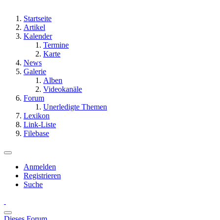
Startseite
Artikel
Kalender
Termine
Karte
News
Galerie
Alben
Videokanäle
Forum
Unerledigte Themen
Lexikon
Link-Liste
Filebase
Anmelden
Registrieren
Suche
Dieses Forum