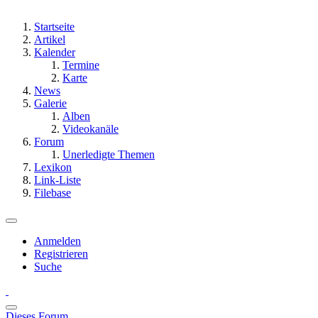
Startseite
Artikel
Kalender
Termine
Karte
News
Galerie
Alben
Videokanäle
Forum
Unerledigte Themen
Lexikon
Link-Liste
Filebase
Anmelden
Registrieren
Suche
Dieses Forum