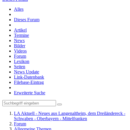
Alles
Dieses Forum
Artikel
Termine
News
Bilder
Videos
Forum
Lexikon
Seiten
News Update
Link-Datenbank
Filebase-Eintrag
Erweiterte Suche
LA Aktuell - Neues aus Langenaltheim, dem Dreiländereck -
Schwaben - Oberbayern - Mittelfranken
Forum
Allgemeine Themen