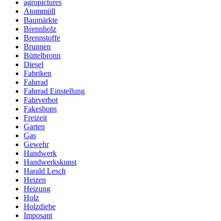
agropictures
Atommüll
Baumärkte
Brennholz
Brennstoffe
Brunnen
Büttelbronn
Diesel
Fabriken
Fahrrad
Fahrrad Einstellung
Fahrverbot
Fakeshops
Freizeit
Garten
Gas
Gewehr
Handwerk
Handwerkskunst
Harald Lesch
Heizen
Heizung
Holz
Holzdiebe
Imposant