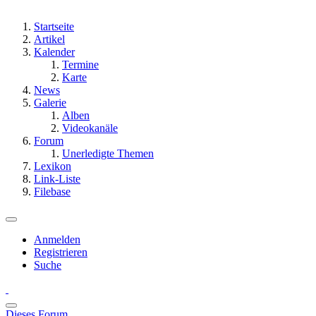
Startseite
Artikel
Kalender
Termine
Karte
News
Galerie
Alben
Videokanäle
Forum
Unerledigte Themen
Lexikon
Link-Liste
Filebase
Anmelden
Registrieren
Suche
Dieses Forum