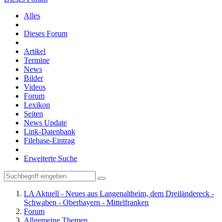
Alles
Dieses Forum
Artikel
Termine
News
Bilder
Videos
Forum
Lexikon
Seiten
News Update
Link-Datenbank
Filebase-Eintrag
Erweiterte Suche
LA Aktuell - Neues aus Langenaltheim, dem Dreiländereck -
Schwaben - Oberbayern - Mittelfranken
Forum
Allgemeine Themen