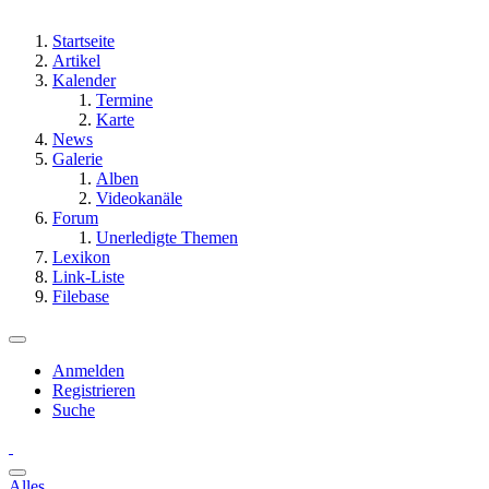
Startseite
Artikel
Kalender
Termine
Karte
News
Galerie
Alben
Videokanäle
Forum
Unerledigte Themen
Lexikon
Link-Liste
Filebase
Anmelden
Registrieren
Suche
Alles