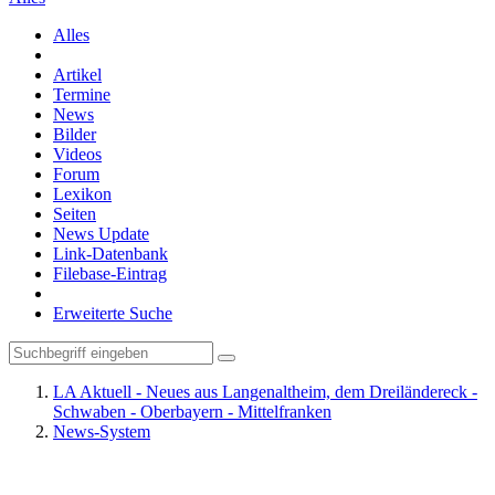
Alles
Artikel
Termine
News
Bilder
Videos
Forum
Lexikon
Seiten
News Update
Link-Datenbank
Filebase-Eintrag
Erweiterte Suche
LA Aktuell - Neues aus Langenaltheim, dem Dreiländereck -
Schwaben - Oberbayern - Mittelfranken
News-System