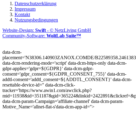
Datenschutzerklärung
Impressum
Kontakt
Nutzungsbedingungen
Website-Design:
Swift
- © NetzLiving GmbH
Community-Software:
WoltLab Suite™
data-dcm-
placement='N38306.140903ZANOX.COMDE/B22589358.2461383
data-dcm-rendering-mode='script'
data-dcm-https-only
data-dcm-
gdpr-applies='gdpr=${GDPR}'
data-dcm-gdpr-
consent='gdpr_consent=${GDPR_CONSENT_755}'
data-dcm-
addtl-consent='addtl_consent=${ADDTL_CONSENT}'
data-dcm-
resettable-device-id=''
data-dcm-click-
tracker='https://www.awin1.com/awclick.php?
mid=11938&id=351187&gid=365224&linkid=2422891&clickref=&p
data-dcm-param-Campaign='affiliate-channel'
data-dcm-param-
Motive_Name='allnet-flat-s'
data-dcm-app-id=''>