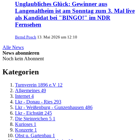
Unglaubliches Glück: Gewinner aus
Langenaltheim ist am Sonntag zum 3. Mal live
als Kandidat bei "BINGO!" im NDR
Fernsehen
Bernd Posch
13. Mai 2026 um 12:10
Alle News
News abonnieren
Noch kein Abonnent
Kategorien
Turnverein 1896 e.V
12
Allgemeines
49
Internet
4
Lkr - Donau - Ries
293
Lkr - Weißenburg - Gunzenhausen
486
Lkr - Eichstätt
245
Die Steinreichen 5
1
Kurioses
1
Konzerte
1
Obst u. Gartenbau
1