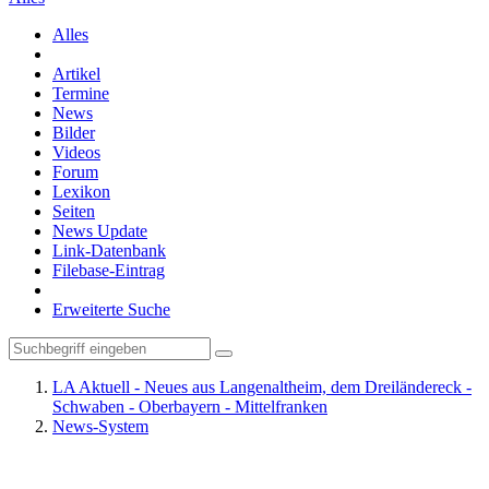
Alles
Artikel
Termine
News
Bilder
Videos
Forum
Lexikon
Seiten
News Update
Link-Datenbank
Filebase-Eintrag
Erweiterte Suche
LA Aktuell - Neues aus Langenaltheim, dem Dreiländereck -
Schwaben - Oberbayern - Mittelfranken
News-System