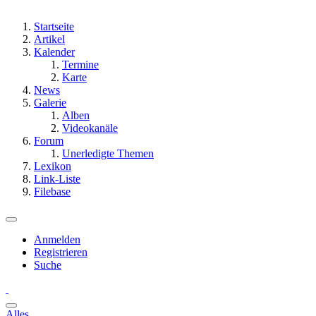
Startseite
Artikel
Kalender
Termine
Karte
News
Galerie
Alben
Videokanäle
Forum
Unerledigte Themen
Lexikon
Link-Liste
Filebase
Anmelden
Registrieren
Suche
Alles