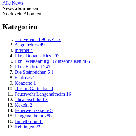
Alle News
News abonnieren
Noch kein Abonnent
Kategorien
Turnverein 1896 e.V
12
Allgemeines
49
Internet
4
Lkr - Donau - Ries
293
Lkr - Weißenburg - Gunzenhausen
486
Lkr - Eichstätt
245
Die Steinreichen 5
1
Kurioses
1
Konzerte
1
Obst u. Gartenbau
1
Feuerwehr Langenaltheim
16
Theaterschdodl
3
Kegeln
2
Feuerwehrkapelle
5
Langenaltheim
288
Büttelbronn
31
Rehlingen
22