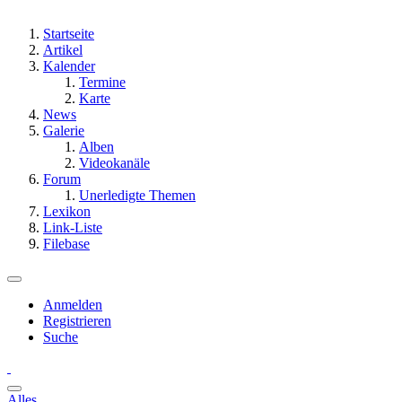
Startseite
Artikel
Kalender
Termine
Karte
News
Galerie
Alben
Videokanäle
Forum
Unerledigte Themen
Lexikon
Link-Liste
Filebase
Anmelden
Registrieren
Suche
Alles