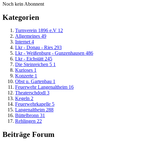
Noch kein Abonnent
Kategorien
Turnverein 1896 e.V
12
Allgemeines
49
Internet
4
Lkr - Donau - Ries
293
Lkr - Weißenburg - Gunzenhausen
486
Lkr - Eichstätt
245
Die Steinreichen 5
1
Kurioses
1
Konzerte
1
Obst u. Gartenbau
1
Feuerwehr Langenaltheim
16
Theaterschdodl
3
Kegeln
2
Feuerwehrkapelle
5
Langenaltheim
288
Büttelbronn
31
Rehlingen
22
Beiträge Forum