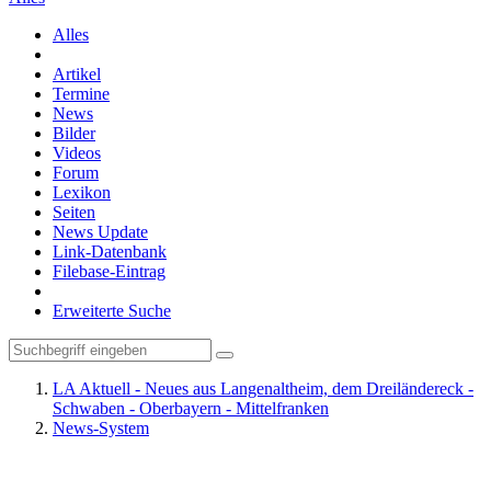
Alles
Artikel
Termine
News
Bilder
Videos
Forum
Lexikon
Seiten
News Update
Link-Datenbank
Filebase-Eintrag
Erweiterte Suche
LA Aktuell - Neues aus Langenaltheim, dem Dreiländereck -
Schwaben - Oberbayern - Mittelfranken
News-System