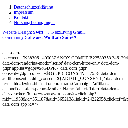
Datenschutzerklärung
Impressum
Kontakt
Nutzungsbedingungen
Website-Design:
Swift
- © NetzLiving GmbH
Community-Software:
WoltLab Suite™
data-dcm-
placement='N38306.140903ZANOX.COMDE/B22589358.2461394
data-dcm-rendering-mode='script'
data-dcm-https-only
data-dcm-
gdpr-applies='gdpr=${GDPR}'
data-dcm-gdpr-
consent='gdpr_consent=${GDPR_CONSENT_755}'
data-dcm-
addtl-consent='addtl_consent=${ADDTL_CONSENT}'
data-dcm-
resettable-device-id=''
data-dcm-param-Campaign='affiliate-
channel'
data-dcm-param-Motive_Name='allnet-flat-m'
data-dcm-
click-tracker='https://www.awin1.com/awclick.php?
mid=11938&id=351187&gid=365213&linkid=2422295&clickref=&p
data-dcm-app-id=''>