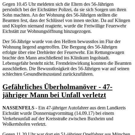
Gegen 10.45 Uhr meldeten sich die Eltern des 56-Jährigen
persönlich bei der Eichstätter Polizei, da sie sich Sorgen um ihren
Sohn machten. An der Wohnung des 56-Jährigen stellten die
Beamten fest, dass der Schlüssel von innen steckte. Da auf Klingen
und Klopfen niemand reagierte, wurde die Freiwillige Feuerwehr
Eichstätt zur Wohnungsöffnung hinzugezogen.
Der 56-Jährige wurde von den Helfern bewusstlos im Flur der
Wohnung liegend angetroffen. Die Bergung des 56-Jährigen
erfolgte über eine Drehleiter der Feuerwehr. Ein Rettungswagen
brachte den Mann anschließend ins Klinikum Ingolstadt.
Lebensgefahr besteht nicht. Fremdeinwirkung konnten die Beamten
ausschließen. Die Bewusstlosigkeit des 56-Jährigen war auf seinen
schlechten Gesundheitszustand zurückzuführen.
Gefährliches Überholmanöver - 47-
jähriger Mann bei Unfall verletzt
NASSENFELS
- Ein 47-jähriger Autofahrer aus dem Landkreis
Eichstätt wurde Donnerstagvormittag (14.09.17) bei einem
Verkehrsunfall auf der Kreisstraße zwischen Buxheim und
Wolkertshofen verletzt.
Gegen 11.20 Uhr war dort ein 51-jähriger Opelfahrer aus München