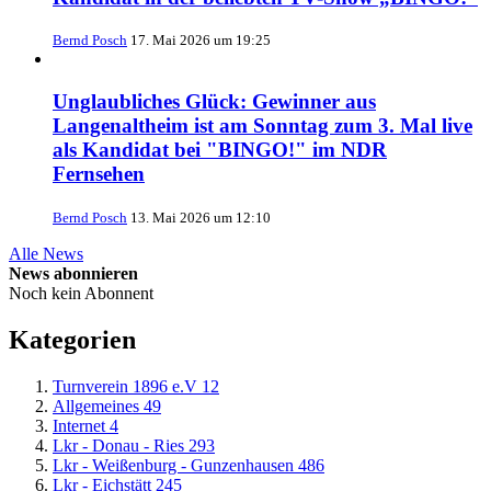
Bernd Posch
17. Mai 2026 um 19:25
Unglaubliches Glück: Gewinner aus
Langenaltheim ist am Sonntag zum 3. Mal live
als Kandidat bei "BINGO!" im NDR
Fernsehen
Bernd Posch
13. Mai 2026 um 12:10
Alle News
News abonnieren
Noch kein Abonnent
Kategorien
Turnverein 1896 e.V
12
Allgemeines
49
Internet
4
Lkr - Donau - Ries
293
Lkr - Weißenburg - Gunzenhausen
486
Lkr - Eichstätt
245