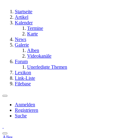
Startseite
Artikel
Kalender
Termine
Karte
News
Galerie
Alben
Videokanäle
Forum
Unerledigte Themen
Lexikon
Link-Liste
Filebase
Anmelden
Registrieren
Suche
Alles