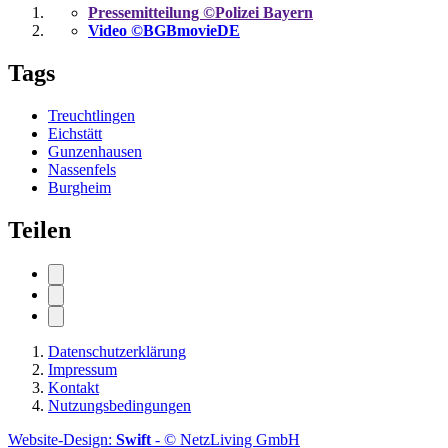
Pressemitteilung ©Polizei Bayern
Video ©BGBmovieDE
Tags
Treuchtlingen
Eichstätt
Gunzenhausen
Nassenfels
Burgheim
Teilen
Datenschutzerklärung
Impressum
Kontakt
Nutzungsbedingungen
Website-Design:
Swift
- © NetzLiving GmbH