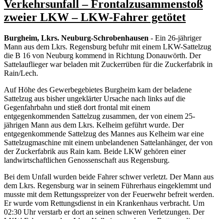
Verkehrsunfall – Frontalzusammenstoß
zweier LKW – LKW-Fahrer getötet
Burgheim, Lkrs. Neuburg-Schrobenhausen
- Ein 26-jähriger
Mann aus dem Lkrs. Regensburg befuhr mit einem LKW-Sattelzug
die B 16 von Neuburg kommend in Richtung Donauwörth. Der
Sattelauflieger war beladen mit Zuckerrüben für die Zuckerfabrik in
Rain/Lech.
Auf Höhe des Gewerbegebietes Burgheim kam der beladene
Sattelzug aus bisher ungeklärter Ursache nach links auf die
Gegenfahrbahn und stieß dort frontal mit einem
entgegenkommenden Sattelzug zusammen, der von einem 25-
jährigen Mann aus dem Lkrs. Kelheim geführt wurde. Der
entgegenkommende Sattelzug des Mannes aus Kelheim war eine
Sattelzugmaschine mit einem unbelandenen Sattelanhänger, der von
der Zuckerfabrik aus Rain kam. Beide LKW gehören einer
landwirtschaftlichen Genossenschaft aus Regensburg.
Bei dem Unfall wurden beide Fahrer schwer verletzt. Der Mann aus
dem Lkrs. Regensburg war in seinem Führerhaus eingeklemmt und
musste mit dem Rettungsspreizer von der Feuerwehr befreit werden.
Er wurde vom Rettungsdienst in ein Krankenhaus verbracht. Um
02:30 Uhr verstarb er dort an seinen schweren Verletzungen. Der