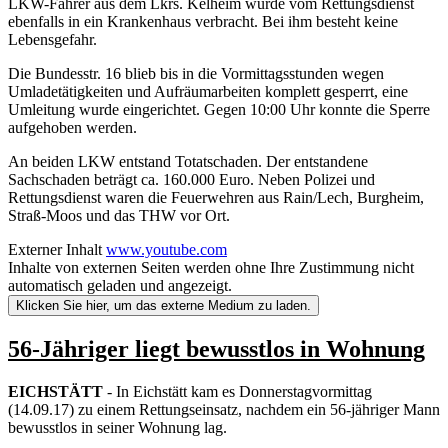
LKW-Fahrer aus dem Lkrs. Kelheim wurde vom Rettungsdienst
ebenfalls in ein Krankenhaus verbracht. Bei ihm besteht keine
Lebensgefahr.
Die Bundesstr. 16 blieb bis in die Vormittagsstunden wegen
Umladetätigkeiten und Aufräumarbeiten komplett gesperrt, eine
Umleitung wurde eingerichtet. Gegen 10:00 Uhr konnte die Sperre
aufgehoben werden.
An beiden LKW entstand Totatschaden. Der entstandene
Sachschaden beträgt ca. 160.000 Euro. Neben Polizei und
Rettungsdienst waren die Feuerwehren aus Rain/Lech, Burgheim,
Straß-Moos und das THW vor Ort.
Externer Inhalt
www.youtube.com
Inhalte von externen Seiten werden ohne Ihre Zustimmung nicht
automatisch geladen und angezeigt.
Klicken Sie hier, um das externe Medium zu laden.
56-Jähriger liegt bewusstlos in Wohnung
EICHSTÄTT
- In Eichstätt kam es Donnerstagvormittag
(14.09.17) zu einem Rettungseinsatz, nachdem ein 56-jähriger Mann
bewusstlos in seiner Wohnung lag.