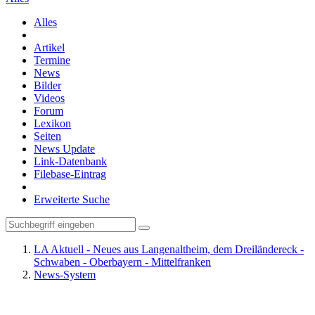
Alles
Artikel
Termine
News
Bilder
Videos
Forum
Lexikon
Seiten
News Update
Link-Datenbank
Filebase-Eintrag
Erweiterte Suche
LA Aktuell - Neues aus Langenaltheim, dem Dreiländereck -
Schwaben - Oberbayern - Mittelfranken
News-System