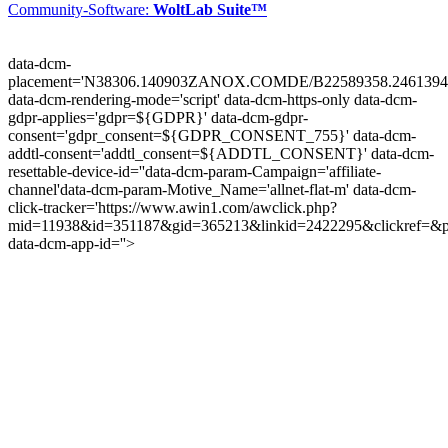
Community-Software:
WoltLab Suite™
data-dcm-
placement='N38306.140903ZANOX.COMDE/B22589358.2461394
data-dcm-rendering-mode='script'
data-dcm-https-only
data-dcm-
gdpr-applies='gdpr=${GDPR}'
data-dcm-gdpr-
consent='gdpr_consent=${GDPR_CONSENT_755}'
data-dcm-
addtl-consent='addtl_consent=${ADDTL_CONSENT}'
data-dcm-
resettable-device-id=''
data-dcm-param-Campaign='affiliate-
channel'
data-dcm-param-Motive_Name='allnet-flat-m'
data-dcm-
click-tracker='https://www.awin1.com/awclick.php?
mid=11938&id=351187&gid=365213&linkid=2422295&clickref=&p
data-dcm-app-id=''>