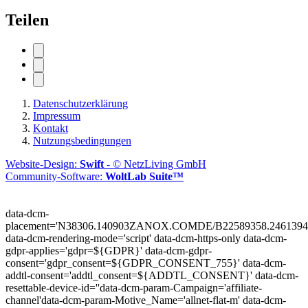
Teilen
Datenschutzerklärung
Impressum
Kontakt
Nutzungsbedingungen
Website-Design:
Swift
- © NetzLiving GmbH
Community-Software:
WoltLab Suite™
data-dcm-
placement='N38306.140903ZANOX.COMDE/B22589358.2461394
data-dcm-rendering-mode='script'
data-dcm-https-only
data-dcm-
gdpr-applies='gdpr=${GDPR}'
data-dcm-gdpr-
consent='gdpr_consent=${GDPR_CONSENT_755}'
data-dcm-
addtl-consent='addtl_consent=${ADDTL_CONSENT}'
data-dcm-
resettable-device-id=''
data-dcm-param-Campaign='affiliate-
channel'
data-dcm-param-Motive_Name='allnet-flat-m'
data-dcm-