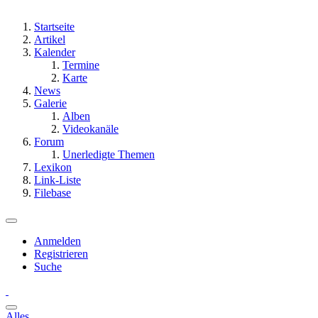
Startseite
Artikel
Kalender
Termine
Karte
News
Galerie
Alben
Videokanäle
Forum
Unerledigte Themen
Lexikon
Link-Liste
Filebase
Anmelden
Registrieren
Suche
Alles