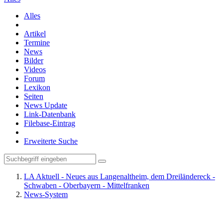
Alles
Artikel
Termine
News
Bilder
Videos
Forum
Lexikon
Seiten
News Update
Link-Datenbank
Filebase-Eintrag
Erweiterte Suche
LA Aktuell - Neues aus Langenaltheim, dem Dreiländereck -
Schwaben - Oberbayern - Mittelfranken
News-System