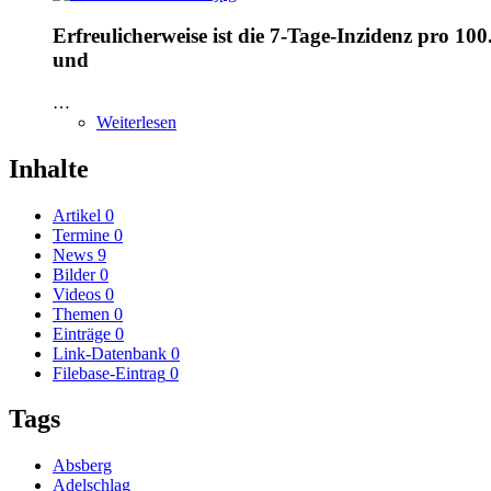
Erfreulicherweise ist die 7-Tage-Inzidenz pro
und
…
Weiterlesen
Inhalte
Artikel
0
Termine
0
News
9
Bilder
0
Videos
0
Themen
0
Einträge
0
Link-Datenbank
0
Filebase-Eintrag
0
Tags
Absberg
Adelschlag