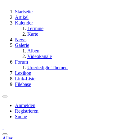
Startseite
Artikel
Kalender
Termine
Karte
News
Galerie
Alben
Videokanäle
Forum
Unerledigte Themen
Lexikon
Link-Liste
Filebase
Anmelden
Registrieren
Suche
Alles