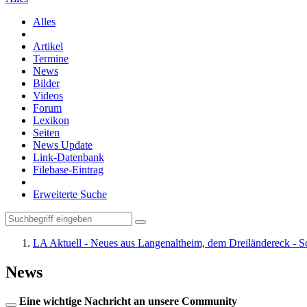
Alles
Artikel
Termine
News
Bilder
Videos
Forum
Lexikon
Seiten
News Update
Link-Datenbank
Filebase-Eintrag
Erweiterte Suche
LA Aktuell - Neues aus Langenaltheim, dem Dreiländereck - S
News
Eine wichtige Nachricht an unsere Community