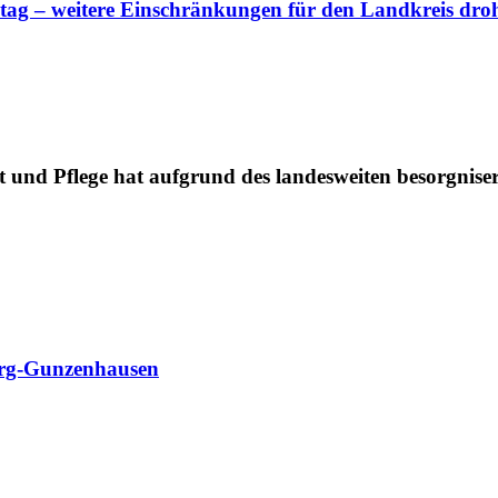
ag – weitere Einschränkungen für den Landkreis dro
t und Pflege hat aufgrund des landesweiten besorgnise
urg-Gunzenhausen