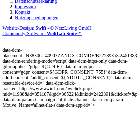
Datenschutzerklärung
Impressum
Kontakt
Nutzungsbedingungen
Website-Design:
Swift
- © NetzLiving GmbH
Community-Software:
WoltLab Suite™
data-dcm-
placement='N38306.140903ZANOX.COMDE/B22589358.2461383
data-dcm-rendering-mode='script'
data-dcm-https-only
data-dcm-
gdpr-applies='gdpr=${GDPR}'
data-dcm-gdpr-
consent='gdpr_consent=${GDPR_CONSENT_755}'
data-dcm-
addtl-consent='addtl_consent=${ADDTL_CONSENT}'
data-dcm-
resettable-device-id=''
data-dcm-click-
tracker='https://www.awin1.com/awclick.php?
mid=11938&id=351187&gid=365224&linkid=2422891&clickref=&p
data-dcm-param-Campaign='affiliate-channel'
data-dcm-param-
Motive_Name='allnet-flat-s'
data-dcm-app-id=''>