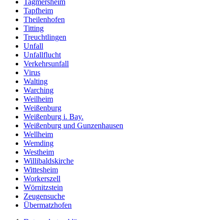
Tagmersheim
Tapfheim
Theilenhofen
Titting
Treuchtlingen
Unfall
Unfallflucht
Verkehrsunfall
Virus
Walting
Warching
Weilheim
Weißenburg
Weißenburg i. Bay.
Weißenburg und Gunzenhausen
Wellheim
Wemding
Westheim
Willibaldskirche
Wittesheim
Workerszell
Wörnitzstein
Zeugensuche
Übermatzhofen