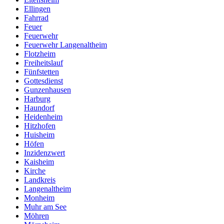
Ellingen
Fahrrad
Feuer
Feuerwehr
Feuerwehr Langenaltheim
Flotzheim
Freiheitslauf
Fünfstetten
Gottesdienst
Gunzenhausen
Harburg
Haundorf
Heidenheim
Hitzhofen
Huisheim
Höfen
Inzidenzwert
Kaisheim
Kirche
Landkreis
Langenaltheim
Monheim
Muhr am See
Möhren