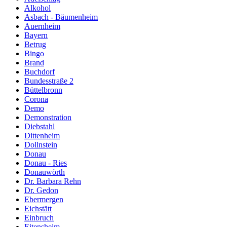
Alkohol
Asbach - Bäumenheim
Auernheim
Bayern
Betrug
Bingo
Brand
Buchdorf
Bundesstraße 2
Büttelbronn
Corona
Demo
Demonstration
Diebstahl
Dittenheim
Dollnstein
Donau
Donau - Ries
Donauwörth
Dr. Barbara Rehn
Dr. Gedon
Ebermergen
Eichstätt
Einbruch
Eitensheim