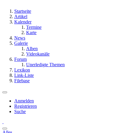
Startseite
Artikel
Kalender
Termine
Karte
News
Galerie
Alben
Videokanäle
Forum
Unerledigte Themen
Lexikon
Link-Liste
Filebase
Anmelden
Registrieren
Suche
Alles