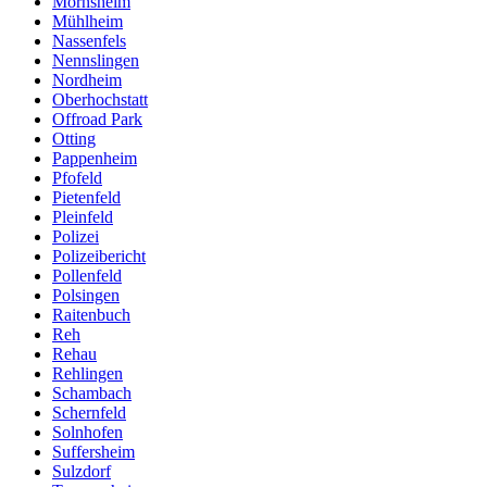
Mörnsheim
Mühlheim
Nassenfels
Nennslingen
Nordheim
Oberhochstatt
Offroad Park
Otting
Pappenheim
Pfofeld
Pietenfeld
Pleinfeld
Polizei
Polizeibericht
Pollenfeld
Polsingen
Raitenbuch
Reh
Rehau
Rehlingen
Schambach
Schernfeld
Solnhofen
Suffersheim
Sulzdorf