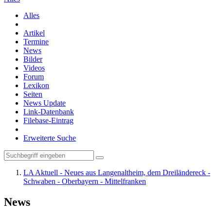
Alles
Artikel
Termine
News
Bilder
Videos
Forum
Lexikon
Seiten
News Update
Link-Datenbank
Filebase-Eintrag
Erweiterte Suche
LA Aktuell - Neues aus Langenaltheim, dem Dreiländereck -
Schwaben - Oberbayern - Mittelfranken
News