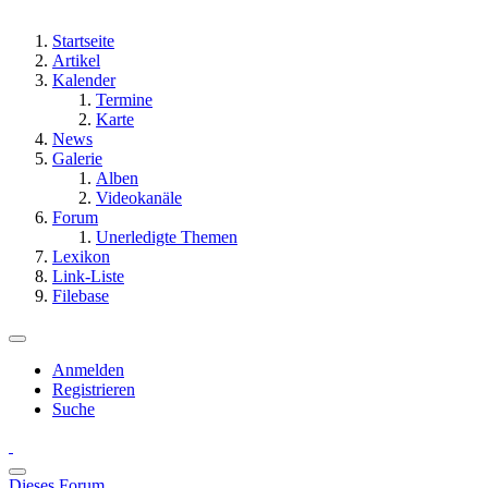
Startseite
Artikel
Kalender
Termine
Karte
News
Galerie
Alben
Videokanäle
Forum
Unerledigte Themen
Lexikon
Link-Liste
Filebase
Anmelden
Registrieren
Suche
Dieses Forum