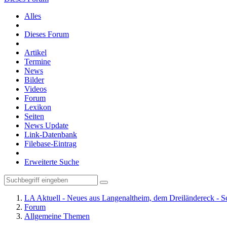
Alles
Dieses Forum
Artikel
Termine
News
Bilder
Videos
Forum
Lexikon
Seiten
News Update
Link-Datenbank
Filebase-Eintrag
Erweiterte Suche
LA Aktuell - Neues aus Langenaltheim, dem Dreiländereck - S
Forum
Allgemeine Themen