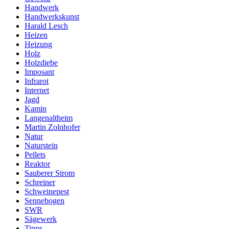
Handwerk
Handwerkskunst
Harald Lesch
Heizen
Heizung
Holz
Holzdiebe
Imposant
Infrarot
Internet
Jagd
Kamin
Langenaltheim
Martin Zolnhofer
Natur
Naturstein
Pellets
Reaktor
Sauberer Strom
Schreiner
Schweinepest
Sennebogen
SWR
Sägewerk
Tipps