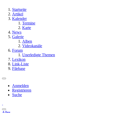
Startseite
Artikel
Kalender
Termine
Karte
News
Galerie
Alben
Videokanäle
Forum
Unerledigte Themen
Lexikon
Link-Liste
Filebase
Anmelden
Registrieren
Suche
Alles