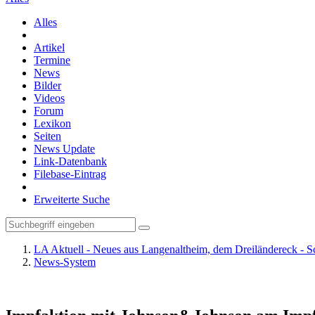
Alles
Artikel
Termine
News
Bilder
Videos
Forum
Lexikon
Seiten
News Update
Link-Datenbank
Filebase-Eintrag
Erweiterte Suche
LA Aktuell - Neues aus Langenaltheim, dem Dreiländereck - S
News-System