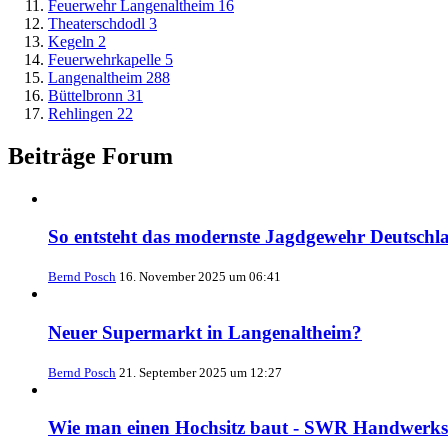
Feuerwehr Langenaltheim
16
Theaterschdodl
3
Kegeln
2
Feuerwehrkapelle
5
Langenaltheim
288
Büttelbronn
31
Rehlingen
22
Beiträge Forum
So entsteht das modernste Jagdgewehr Deutsch
Bernd Posch
16. November 2025 um 06:41
Neuer Supermarkt in Langenaltheim?
Bernd Posch
21. September 2025 um 12:27
Wie man einen Hochsitz baut - SWR Handwerks