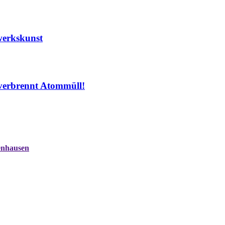
erkskunst
verbrennt Atommüll!
enhausen