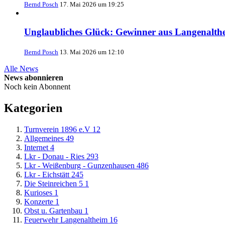
Bernd Posch
17. Mai 2026 um 19:25
Unglaubliches Glück: Gewinner aus Langenalth
Bernd Posch
13. Mai 2026 um 12:10
Alle News
News abonnieren
Noch kein Abonnent
Kategorien
Turnverein 1896 e.V
12
Allgemeines
49
Internet
4
Lkr - Donau - Ries
293
Lkr - Weißenburg - Gunzenhausen
486
Lkr - Eichstätt
245
Die Steinreichen 5
1
Kurioses
1
Konzerte
1
Obst u. Gartenbau
1
Feuerwehr Langenaltheim
16