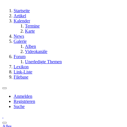
Startseite
Artikel
Kalender
Termine
Karte
News
Galerie
Alben
Videokanäle
Forum
Unerledigte Themen
Lexikon
Link-Liste
Filebase
Anmelden
Registrieren
Suche
Alles