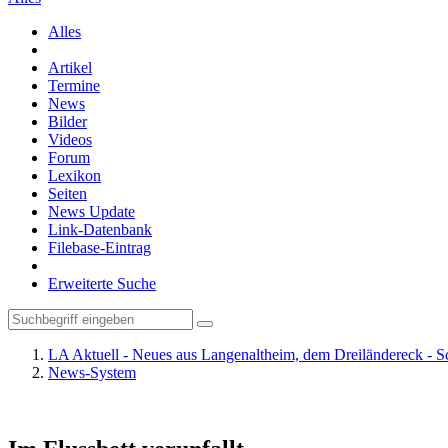
Alles
Artikel
Termine
News
Bilder
Videos
Forum
Lexikon
Seiten
News Update
Link-Datenbank
Filebase-Eintrag
Erweiterte Suche
LA Aktuell - Neues aus Langenaltheim, dem Dreiländereck - S
News-System