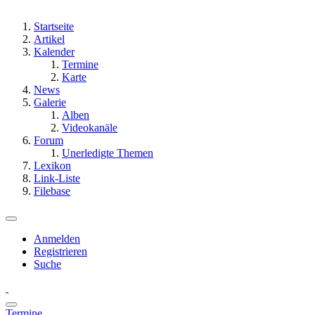
Startseite
Artikel
Kalender
Termine
Karte
News
Galerie
Alben
Videokanäle
Forum
Unerledigte Themen
Lexikon
Link-Liste
Filebase
Anmelden
Registrieren
Suche
Termine