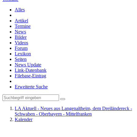
Alles
Artikel
Termine
News
Bilder
Videos
Forum
Lexikon
Seiten
News Update
Link-Datenbank
Filebase-Eintrag
Erweiterte Suche
LA Aktuell - Neues aus Langenaltheim, dem Dreiländereck -
Schwaben - Oberbayern - Mittelfranken
Kalender