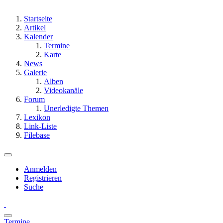
Startseite
Artikel
Kalender
Termine
Karte
News
Galerie
Alben
Videokanäle
Forum
Unerledigte Themen
Lexikon
Link-Liste
Filebase
Anmelden
Registrieren
Suche
Termine