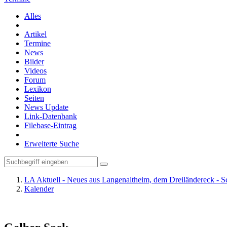
Alles
Artikel
Termine
News
Bilder
Videos
Forum
Lexikon
Seiten
News Update
Link-Datenbank
Filebase-Eintrag
Erweiterte Suche
LA Aktuell - Neues aus Langenaltheim, dem Dreiländereck - S
Kalender