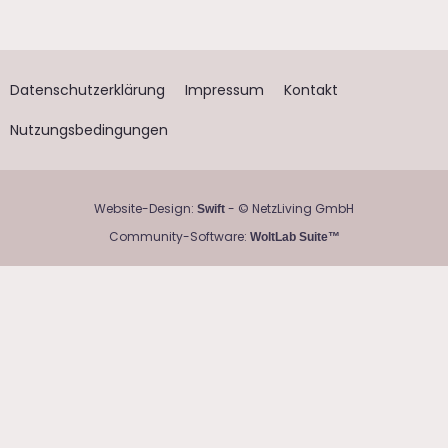
Datenschutzerklärung
Impressum
Kontakt
Nutzungsbedingungen
Website-Design:
- © NetzLiving GmbH
Swift
Community-Software:
WoltLab Suite™
data-dcm-
placement='N38306.140903ZANOX.COMDE/B22589358.24613831
8'
data-dcm-rendering-mode='script'
data-dcm-https-only
data-dcm-gdpr-applies='gdpr=${GDPR}'
data-dcm-gdpr-
consent='gdpr_consent=${GDPR_CONSENT_755}'
data-dcm-
addtl-consent='addtl_consent=${ADDTL_CONSENT}'
data-
dcm-resettable-device-id=''
data-dcm-click-
tracker='https://www.awin1.com/awclick.php?
mid=11938&id=351187&gid=365224&linkid=2422891&clickref=&p=