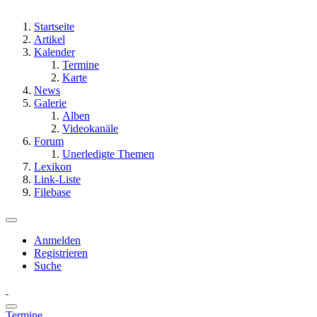
Startseite
Artikel
Kalender
Termine
Karte
News
Galerie
Alben
Videokanäle
Forum
Unerledigte Themen
Lexikon
Link-Liste
Filebase
Anmelden
Registrieren
Suche
Termine