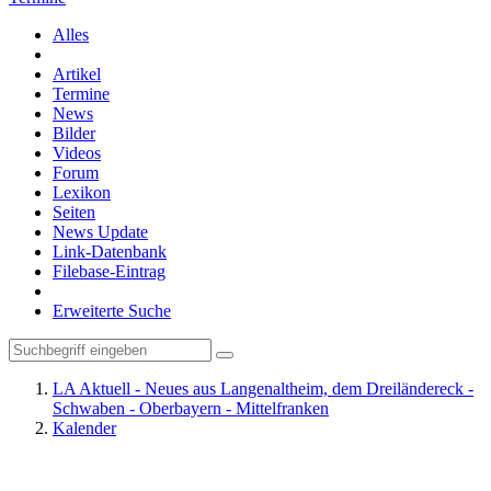
Alles
Artikel
Termine
News
Bilder
Videos
Forum
Lexikon
Seiten
News Update
Link-Datenbank
Filebase-Eintrag
Erweiterte Suche
LA Aktuell - Neues aus Langenaltheim, dem Dreiländereck -
Schwaben - Oberbayern - Mittelfranken
Kalender