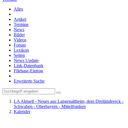
Alles
Artikel
Termine
News
Bilder
Videos
Forum
Lexikon
Seiten
News Update
Link-Datenbank
Filebase-Eintrag
Erweiterte Suche
LA Aktuell - Neues aus Langenaltheim, dem Dreiländereck -
Schwaben - Oberbayern - Mittelfranken
Kalender