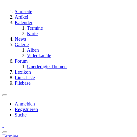
Startseite
Artikel
Kalender
Termine
Karte
News
Galerie
Alben
Videokanäle
Forum
Unerledigte Themen
Lexikon
Link-Liste
Filebase
Anmelden
Registrieren
Suche
Termine