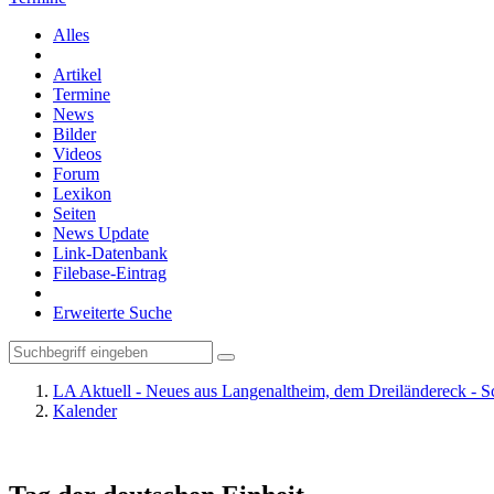
Alles
Artikel
Termine
News
Bilder
Videos
Forum
Lexikon
Seiten
News Update
Link-Datenbank
Filebase-Eintrag
Erweiterte Suche
LA Aktuell - Neues aus Langenaltheim, dem Dreiländereck - S
Kalender