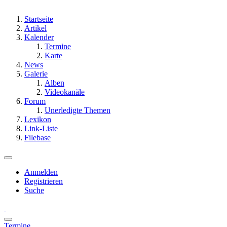
Startseite
Artikel
Kalender
Termine
Karte
News
Galerie
Alben
Videokanäle
Forum
Unerledigte Themen
Lexikon
Link-Liste
Filebase
Anmelden
Registrieren
Suche
Termine