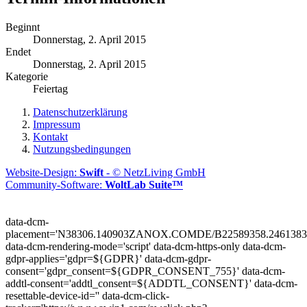
Beginnt
Donnerstag, 2. April 2015
Endet
Donnerstag, 2. April 2015
Kategorie
Feiertag
Datenschutzerklärung
Impressum
Kontakt
Nutzungsbedingungen
Website-Design:
Swift
- © NetzLiving GmbH
Community-Software:
WoltLab Suite™
data-dcm-
placement='N38306.140903ZANOX.COMDE/B22589358.2461383
data-dcm-rendering-mode='script'
data-dcm-https-only
data-dcm-
gdpr-applies='gdpr=${GDPR}'
data-dcm-gdpr-
consent='gdpr_consent=${GDPR_CONSENT_755}'
data-dcm-
addtl-consent='addtl_consent=${ADDTL_CONSENT}'
data-dcm-
resettable-device-id=''
data-dcm-click-