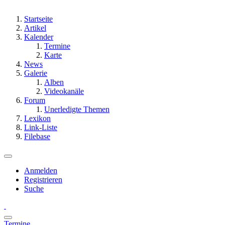
Startseite
Artikel
Kalender
Termine
Karte
News
Galerie
Alben
Videokanäle
Forum
Unerledigte Themen
Lexikon
Link-Liste
Filebase
Anmelden
Registrieren
Suche
Termine