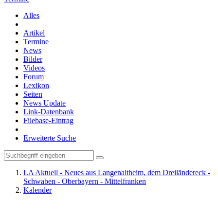
Alles
Artikel
Termine
News
Bilder
Videos
Forum
Lexikon
Seiten
News Update
Link-Datenbank
Filebase-Eintrag
Erweiterte Suche
LA Aktuell - Neues aus Langenaltheim, dem Dreiländereck -
Schwaben - Oberbayern - Mittelfranken
Kalender