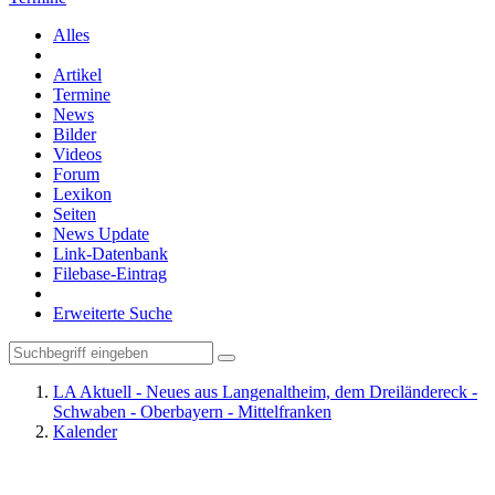
Alles
Artikel
Termine
News
Bilder
Videos
Forum
Lexikon
Seiten
News Update
Link-Datenbank
Filebase-Eintrag
Erweiterte Suche
LA Aktuell - Neues aus Langenaltheim, dem Dreiländereck -
Schwaben - Oberbayern - Mittelfranken
Kalender