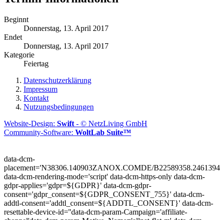
Beginnt
Donnerstag, 13. April 2017
Endet
Donnerstag, 13. April 2017
Kategorie
Feiertag
Datenschutzerklärung
Impressum
Kontakt
Nutzungsbedingungen
Website-Design:
Swift
- © NetzLiving GmbH
Community-Software:
WoltLab Suite™
data-dcm-
placement='N38306.140903ZANOX.COMDE/B22589358.2461394
data-dcm-rendering-mode='script'
data-dcm-https-only
data-dcm-
gdpr-applies='gdpr=${GDPR}'
data-dcm-gdpr-
consent='gdpr_consent=${GDPR_CONSENT_755}'
data-dcm-
addtl-consent='addtl_consent=${ADDTL_CONSENT}'
data-dcm-
resettable-device-id=''
data-dcm-param-Campaign='affiliate-