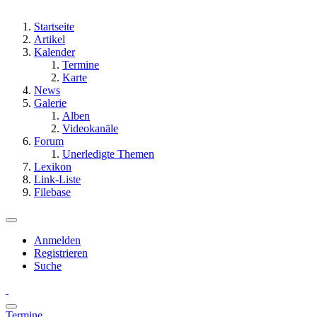
Startseite
Artikel
Kalender
Termine
Karte
News
Galerie
Alben
Videokanäle
Forum
Unerledigte Themen
Lexikon
Link-Liste
Filebase
Anmelden
Registrieren
Suche
Termine