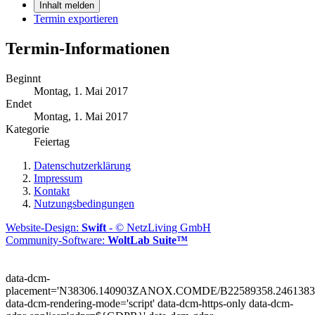
Inhalt melden
Termin exportieren
Termin-Informationen
Beginnt
Montag, 1. Mai 2017
Endet
Montag, 1. Mai 2017
Kategorie
Feiertag
Datenschutzerklärung
Impressum
Kontakt
Nutzungsbedingungen
Website-Design:
Swift
- © NetzLiving GmbH
Community-Software:
WoltLab Suite™
data-dcm-
placement='N38306.140903ZANOX.COMDE/B22589358.2461383
data-dcm-rendering-mode='script'
data-dcm-https-only
data-dcm-