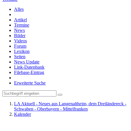
Alles
Artikel
Termine
News
Bilder
Videos
Forum
Lexikon
Seiten
News Update
Link-Datenbank
Filebase-Eintrag
Erweiterte Suche
LA Aktuell - Neues aus Langenaltheim, dem Dreiländereck -
Schwaben - Oberbayern - Mittelfranken
Kalender