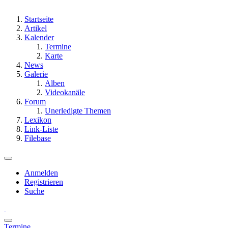
Startseite
Artikel
Kalender
Termine
Karte
News
Galerie
Alben
Videokanäle
Forum
Unerledigte Themen
Lexikon
Link-Liste
Filebase
Anmelden
Registrieren
Suche
Termine