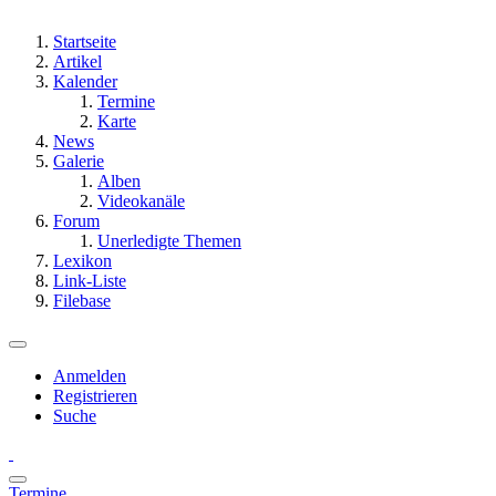
Startseite
Artikel
Kalender
Termine
Karte
News
Galerie
Alben
Videokanäle
Forum
Unerledigte Themen
Lexikon
Link-Liste
Filebase
Anmelden
Registrieren
Suche
Termine