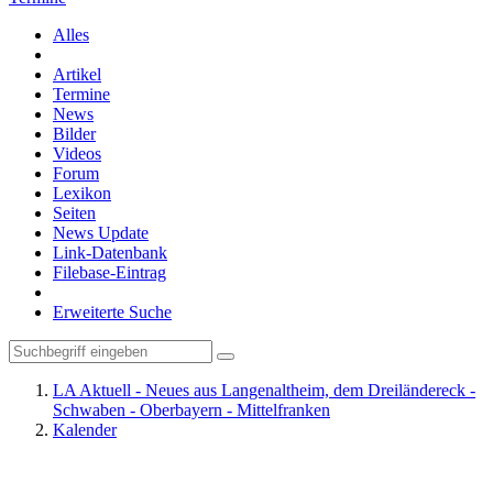
Alles
Artikel
Termine
News
Bilder
Videos
Forum
Lexikon
Seiten
News Update
Link-Datenbank
Filebase-Eintrag
Erweiterte Suche
LA Aktuell - Neues aus Langenaltheim, dem Dreiländereck -
Schwaben - Oberbayern - Mittelfranken
Kalender