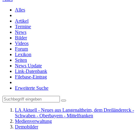
Alles
Artikel
Termine
News
Bilder
Videos
Forum
Lexikon
Seiten
News Update
Link-Datenbank
Filebase-Eintrag
Erweiterte Suche
LA Aktuell - Neues aus Langenaltheim, dem Dreiländereck -
Schwaben - Oberbayern - Mittelfranken
Medienverwaltung
Demobilder