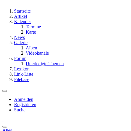
Startseite
Artikel
Kalender
Termine
Karte
News
Galerie
Alben
Videokanäle
Forum
Unerledigte Themen
Lexikon
Link-Liste
Filebase
Anmelden
Registrieren
Suche
Alles