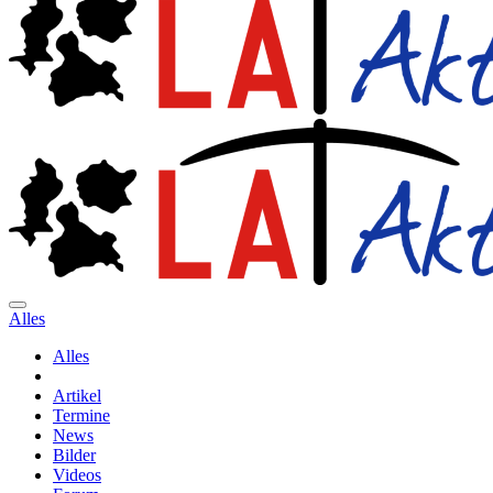
Alles
Alles
Artikel
Termine
News
Bilder
Videos