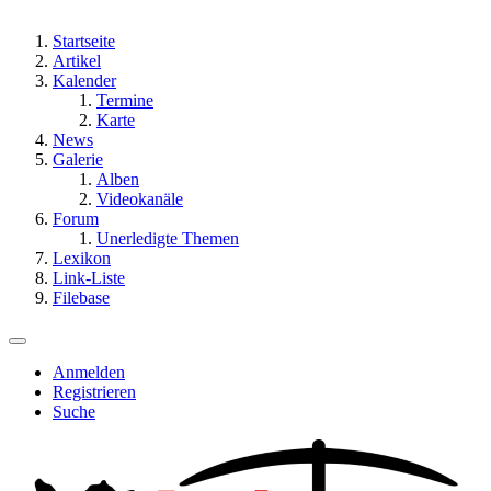
Startseite
Artikel
Kalender
Termine
Karte
News
Galerie
Alben
Videokanäle
Forum
Unerledigte Themen
Lexikon
Link-Liste
Filebase
Anmelden
Registrieren
Suche