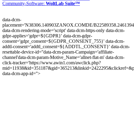
Community-Software:
WoltLab Suite™
data-dcm-
placement='N38306.140903ZANOX.COMDE/B22589358.2461394
data-dcm-rendering-mode='script'
data-dcm-https-only
data-dcm-
gdpr-applies='gdpr=${GDPR}'
data-dcm-gdpr-
consent='gdpr_consent=${GDPR_CONSENT_755}'
data-dcm-
addtl-consent='addtl_consent=${ADDTL_CONSENT}'
data-dcm-
resettable-device-id=''
data-dcm-param-Campaign='affiliate-
channel'
data-dcm-param-Motive_Name='allnet-flat-m'
data-dcm-
click-tracker='https://www.awin1.com/awclick.php?
mid=11938&id=351187&gid=365213&linkid=2422295&clickref=&p
data-dcm-app-id=''>