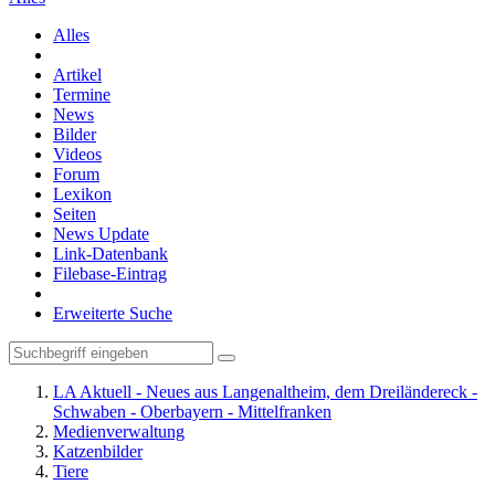
Alles
Artikel
Termine
News
Bilder
Videos
Forum
Lexikon
Seiten
News Update
Link-Datenbank
Filebase-Eintrag
Erweiterte Suche
LA Aktuell - Neues aus Langenaltheim, dem Dreiländereck -
Schwaben - Oberbayern - Mittelfranken
Medienverwaltung
Katzenbilder
Tiere