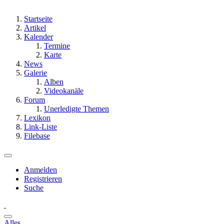
Startseite
Artikel
Kalender
Termine
Karte
News
Galerie
Alben
Videokanäle
Forum
Unerledigte Themen
Lexikon
Link-Liste
Filebase
Anmelden
Registrieren
Suche
Alles