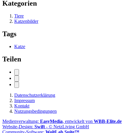
Kategorien
Tiere
Katzenbilder
Tags
Katze
Teilen
Datenschutzerklärung
Impressum
Kontakt
Nutzungsbedingungen
Medienverwaltung:
EasyMedia
, entwickelt von
WBB-Elite.de
Website-Design:
Swift
- © NetzLiving GmbH
Community-Software:
WoltLab Suite™