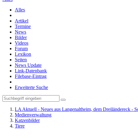
Alles
Artikel
Termine
News
Bilder
Videos
Forum
Lexikon
Seiten
News Update
Link-Datenbank
Filebase-Eintrag
Erweiterte Suche
LA Aktuell - Neues aus Langenaltheim, dem Dreiländereck - S
Medienverwaltung
Katzenbilder
Tiere