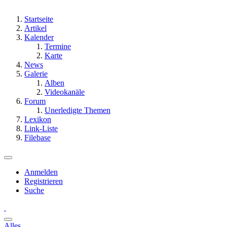
Startseite
Artikel
Kalender
Termine
Karte
News
Galerie
Alben
Videokanäle
Forum
Unerledigte Themen
Lexikon
Link-Liste
Filebase
Anmelden
Registrieren
Suche
Alles