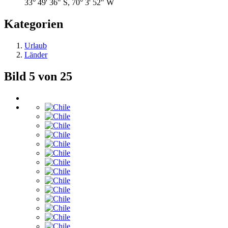
33° 49' 36" S, 70° 3' 52" W
Kategorien
Urlaub
Länder
Bild 5 von 25