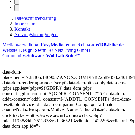
Datenschutzerklärung
Impressum
Kontakt
Nutzungsbedingungen
Medienverwaltung:
EasyMedia
, entwickelt von
WBB-Elite.de
Website-Design:
Swift
- © NetzLiving GmbH
Community-Software:
WoltLab Suite™
data-dcm-
placement='N38306.140903ZANOX.COMDE/B22589358.2461394
data-dcm-rendering-mode='script'
data-dcm-https-only
data-dcm-
gdpr-applies='gdpr=${GDPR}'
data-dcm-gdpr-
consent='gdpr_consent=${GDPR_CONSENT_755}'
data-dcm-
addtl-consent='addtl_consent=${ADDTL_CONSENT}'
data-dcm-
resettable-device-id=''
data-dcm-param-Campaign='affiliate-
channel'
data-dcm-param-Motive_Name='allnet-flat-m'
data-dcm-
click-tracker='https://www.awin1.com/awclick.php?
mid=11938&id=351187&gid=365213&linkid=2422295&clickref=&p
data-dcm-app-id=''>