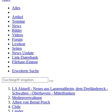
Alles
Artikel
Termine
News
Bilder
Videos
Forum
Lexikon
Seiten
News Update
Link-Datenbank
Filebase-Eintrag
Erweiterte Suche
LA Aktuell - Neues aus Langenaltheim, dem Dreiländereck -
Schwaben - Oberbayern - Mittelfranken
Medienverwaltung
Alben von Bernd Posch
Chile
Länder