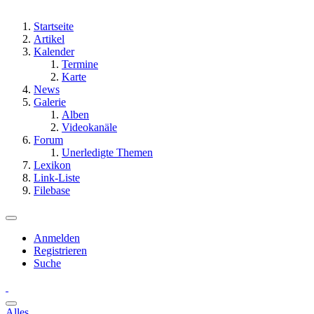
Startseite
Artikel
Kalender
Termine
Karte
News
Galerie
Alben
Videokanäle
Forum
Unerledigte Themen
Lexikon
Link-Liste
Filebase
Anmelden
Registrieren
Suche
Alles