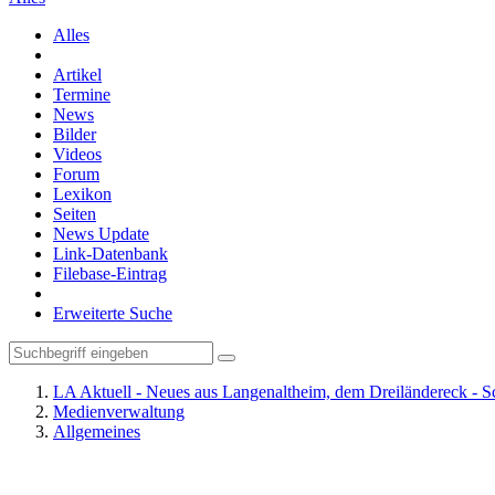
Alles
Artikel
Termine
News
Bilder
Videos
Forum
Lexikon
Seiten
News Update
Link-Datenbank
Filebase-Eintrag
Erweiterte Suche
LA Aktuell - Neues aus Langenaltheim, dem Dreiländereck - S
Medienverwaltung
Allgemeines