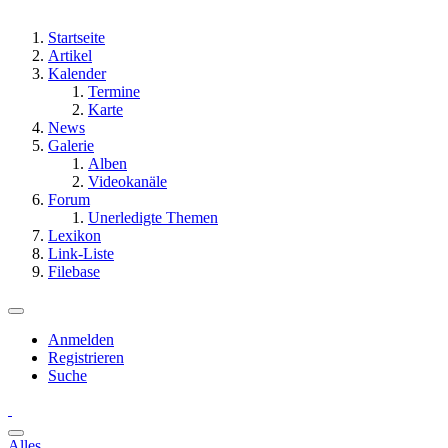
Startseite
Artikel
Kalender
Termine
Karte
News
Galerie
Alben
Videokanäle
Forum
Unerledigte Themen
Lexikon
Link-Liste
Filebase
Anmelden
Registrieren
Suche
Alles