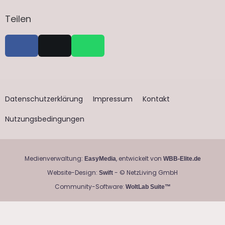
Teilen
Datenschutzerklärung
Impressum
Kontakt
Nutzungsbedingungen
Medienverwaltung:
, entwickelt von
EasyMedia
WBB-Elite.de
Website-Design:
- © NetzLiving GmbH
Swift
Community-Software:
WoltLab Suite™
data-dcm-
placement='N38306.140903ZANOX.COMDE/B22589358.24613949