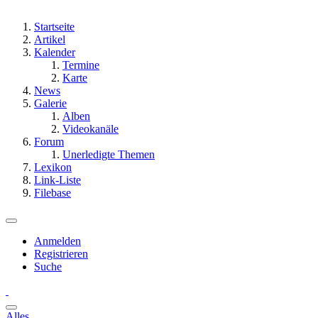
Startseite
Artikel
Kalender
Termine
Karte
News
Galerie
Alben
Videokanäle
Forum
Unerledigte Themen
Lexikon
Link-Liste
Filebase
Anmelden
Registrieren
Suche
Alles