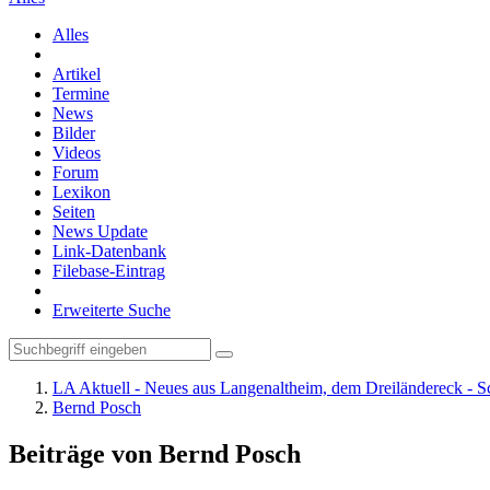
Alles
Artikel
Termine
News
Bilder
Videos
Forum
Lexikon
Seiten
News Update
Link-Datenbank
Filebase-Eintrag
Erweiterte Suche
LA Aktuell - Neues aus Langenaltheim, dem Dreiländereck - S
Bernd Posch
Beiträge von Bernd Posch