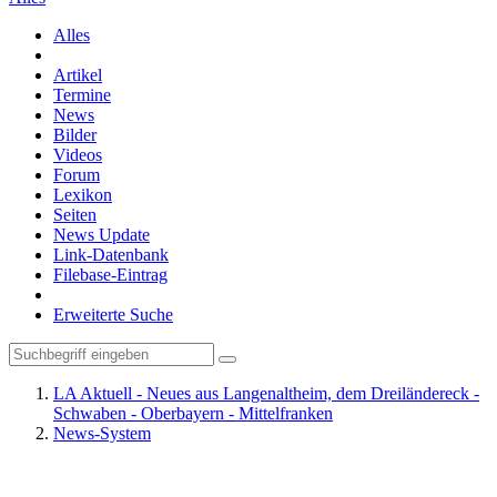
Alles
Artikel
Termine
News
Bilder
Videos
Forum
Lexikon
Seiten
News Update
Link-Datenbank
Filebase-Eintrag
Erweiterte Suche
LA Aktuell - Neues aus Langenaltheim, dem Dreiländereck -
Schwaben - Oberbayern - Mittelfranken
News-System