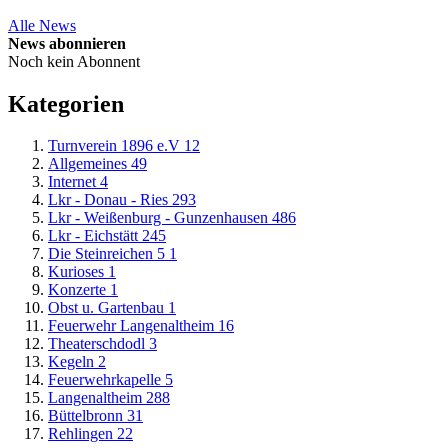
Alle News
News abonnieren
Noch kein Abonnent
Kategorien
Turnverein 1896 e.V
12
Allgemeines
49
Internet
4
Lkr - Donau - Ries
293
Lkr - Weißenburg - Gunzenhausen
486
Lkr - Eichstätt
245
Die Steinreichen 5
1
Kurioses
1
Konzerte
1
Obst u. Gartenbau
1
Feuerwehr Langenaltheim
16
Theaterschdodl
3
Kegeln
2
Feuerwehrkapelle
5
Langenaltheim
288
Büttelbronn
31
Rehlingen
22