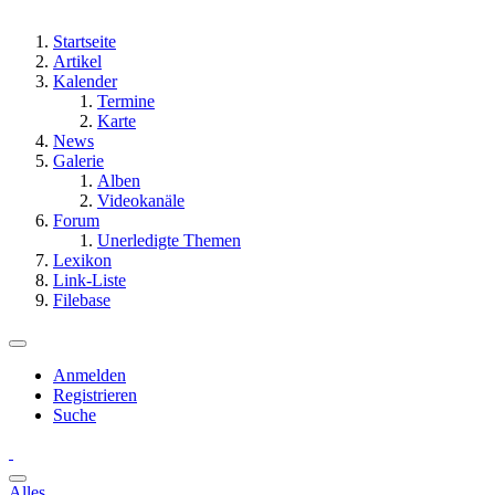
Startseite
Artikel
Kalender
Termine
Karte
News
Galerie
Alben
Videokanäle
Forum
Unerledigte Themen
Lexikon
Link-Liste
Filebase
Anmelden
Registrieren
Suche
Alles