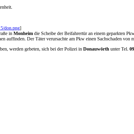
enheit.
15/don.png
]
raße in
Monheim
die Scheibe der Beifahrertür an einem geparkten Pk
chen auffinden. Der Täter verursachte am Pkw einen Sachschaden von 
n, werden gebeten, sich bei der Polizei in
Donauwörth
unter Tel.
09