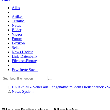
Alles
Artikel
Termine
News
Bilder
Videos
Forum
Lexikon
Seiten
News Update
Link-Datenbank
Filebase-Eintrag
Erweiterte Suche
LA Aktuell - Neues aus Langenaltheim, dem Dreiländereck - S
News-System