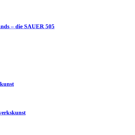
lands – die SAUER 505
kunst
erkskunst