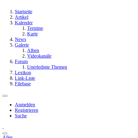
Startseite
Artikel
Kalender
Termine
Karte
News
Galerie
Alben
Videokanäle
Forum
Unerledigte Themen
Lexikon
Link-Liste
Filebase
Anmelden
Registrieren
Suche
Alles