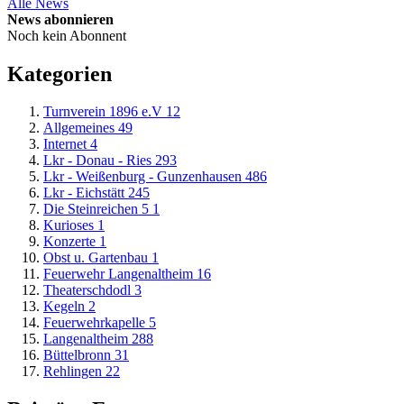
Alle News
News abonnieren
Noch kein Abonnent
Kategorien
Turnverein 1896 e.V
12
Allgemeines
49
Internet
4
Lkr - Donau - Ries
293
Lkr - Weißenburg - Gunzenhausen
486
Lkr - Eichstätt
245
Die Steinreichen 5
1
Kurioses
1
Konzerte
1
Obst u. Gartenbau
1
Feuerwehr Langenaltheim
16
Theaterschdodl
3
Kegeln
2
Feuerwehrkapelle
5
Langenaltheim
288
Büttelbronn
31
Rehlingen
22