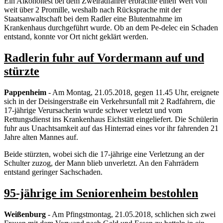
Ein Alkoholtest bei dem Zweiradfahrer erbrachte einen Wert von
weit über 2 Promille, weshalb nach Rücksprache mit der
Staatsanwaltschaft bei dem Radler eine Blutentnahme im
Krankenhaus durchgeführt wurde. Ob an dem Pe-delec ein Schaden
entstand, konnte vor Ort nicht geklärt werden.
Radlerin fuhr auf Vordermann auf und
stürzte
Pappenheim
- Am Montag, 21.05.2018, gegen 11.45 Uhr, ereignete
sich in der Deisingerstraße ein Verkehrsunfall mit 2 Radfahrern, die
17-jährige Verursacherin wurde schwer verletzt und vom
Rettungsdienst ins Krankenhaus Eichstätt eingeliefert. Die Schülerin
fuhr aus Unachtsamkeit auf das Hinterrad eines vor ihr fahrenden 21
Jahre alten Mannes auf.
Beide stürzten, wobei sich die 17-jährige eine Verletzung an der
Schulter zuzog, der Mann blieb unverletzt. An den Fahrrädern
entstand geringer Sachschaden.
95-jährige im Seniorenheim bestohlen
Weißenburg
- Am Pfingstmontag, 21.05.2018, schlichen sich zwei