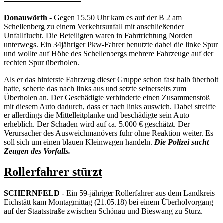
Donauwörth
- Gegen 15.50 Uhr kam es auf der B 2 am
Schellenberg zu einem Verkehrsunfall mit anschließender
Unfallflucht. Die Beteiligten waren in Fahrtrichtung Norden
unterwegs. Ein 34jähriger Pkw-Fahrer benutzte dabei die linke Spur
und wollte auf Höhe des Schellenbergs mehrere Fahrzeuge auf der
rechten Spur überholen.
Als er das hinterste Fahrzeug dieser Gruppe schon fast halb überholt
hatte, scherte das nach links aus und setzte seinerseits zum
Überholen an. Der Geschädigte verhinderte einen Zusammenstoß
mit diesem Auto dadurch, dass er nach links auswich. Dabei streifte
er allerdings die Mittelleitplanke und beschädigte sein Auto
erheblich. Der Schaden wird auf ca. 5.000 € geschätzt. Der
Verursacher des Ausweichmanövers fuhr ohne Reaktion weiter. Es
soll sich um einen blauen Kleinwagen handeln.
Die Polizei sucht
Zeugen des Vorfalls.
Rollerfahrer stürzt
SCHERNFELD
- Ein 59-jähriger Rollerfahrer aus dem Landkreis
Eichstätt kam Montagmittag (21.05.18) bei einem Überholvorgang
auf der Staatsstraße zwischen Schönau und Bieswang zu Sturz.