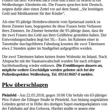
Frauen mit dem Vorwand nach Geld und Essen zu betteln in ein
Weißenburger Altenheim ein. Die Frauen sprachen kein Deutsch,
zeigten dafür aber einen Zettel vor auf dem Stand, „Sie benötigen
Geld und Medikamente für ihre Kinder“.
Als eine 95-jährige Heimbewohnerin vom Speisesaal zurück zu
ihrem Zimmer kam, begegneten ihr diese Frauen beim Verlassen
ihres Zimmers. Im Zimmer bemerkte die 95-jährige dann, dass ihr
die zwei Frauen das Geld aus ihrer Geldbörse gestohlen haben. Der
Entwendungsschaden liegt bei 50,-- Euro. Im Rahmen einer in
Tatortnähe durchgeführten Fahndung konnten die zwei Täterinnen
etwa 2 Stunden später im Stadtgebiet aufgegriffen werden.
Die zwei Täterinnen haben keinen festen Wohnsitz im Inland. Nach
Absprache mit der Staatsanwaltschaft wurden Sie nach erfolgter
Sachbehandlung wieder entlassen.
Die Ermittlungen dauern an,
mögliche weitere Geschädigte werden gebeten sich bei der
Polizeiinspektion Weißenburg, Tel. 09141/8687-0 melden
.
Pkw überschlagen
Pleinfeld
- Am 22.05.2018, gegen 10:00 Uhr befuhr ein 63-jähriger
Pkw-Fahrer die Ellinger Straße in Pleinfeld. Aus bislang ungeklärten
Gründen geriet er in Höhe des dortigen Super-marktparkplatzes von
der Fahrbahn auf den Gehweg. Hierbei prallte er gegen eine