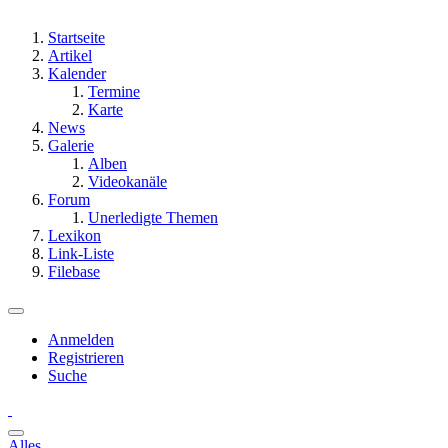
Startseite
Artikel
Kalender
Termine
Karte
News
Galerie
Alben
Videokanäle
Forum
Unerledigte Themen
Lexikon
Link-Liste
Filebase
Anmelden
Registrieren
Suche
Alles