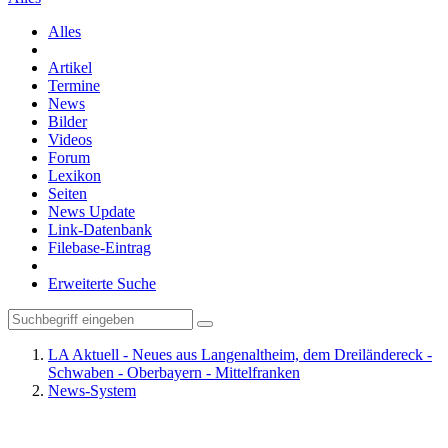
Alles
Artikel
Termine
News
Bilder
Videos
Forum
Lexikon
Seiten
News Update
Link-Datenbank
Filebase-Eintrag
Erweiterte Suche
LA Aktuell - Neues aus Langenaltheim, dem Dreiländereck -
Schwaben - Oberbayern - Mittelfranken
News-System