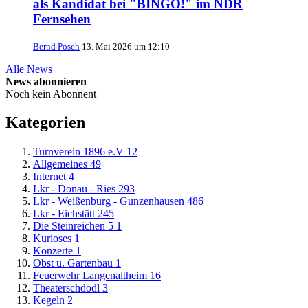
als Kandidat bei "BINGO!" im NDR
Fernsehen
Bernd Posch
13. Mai 2026 um 12:10
Alle News
News abonnieren
Noch kein Abonnent
Kategorien
Turnverein 1896 e.V
12
Allgemeines
49
Internet
4
Lkr - Donau - Ries
293
Lkr - Weißenburg - Gunzenhausen
486
Lkr - Eichstätt
245
Die Steinreichen 5
1
Kurioses
1
Konzerte
1
Obst u. Gartenbau
1
Feuerwehr Langenaltheim
16
Theaterschdodl
3
Kegeln
2