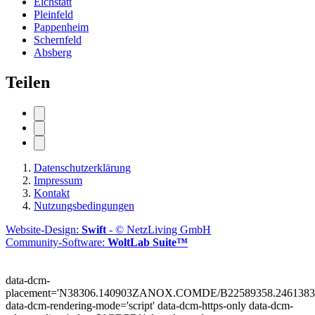
Eichstätt
Pleinfeld
Pappenheim
Schernfeld
Absberg
Teilen
Datenschutzerklärung
Impressum
Kontakt
Nutzungsbedingungen
Website-Design:
Swift
- © NetzLiving GmbH
Community-Software:
WoltLab Suite™
data-dcm-
placement='N38306.140903ZANOX.COMDE/B22589358.2461383
data-dcm-rendering-mode='script'
data-dcm-https-only
data-dcm-