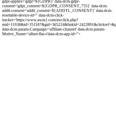
gdpr-applies='gdpr=${GDPR}'
data-dcm-gdpr-
consent='gdpr_consent=${GDPR_CONSENT_755}'
data-dcm-
addtl-consent='addtl_consent=${ADDTL_CONSENT}'
data-dcm-
resettable-device-id=''
data-dcm-click-
tracker='https://www.awin1.com/awclick.php?
mid=11938&id=351187&gid=365224&linkid=2422891&clickref=&p
data-dcm-param-Campaign='affiliate-channel'
data-dcm-param-
Motive_Name='allnet-flat-s'
data-dcm-app-id=''>