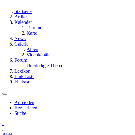
Startseite
Artikel
Kalender
Termine
Karte
News
Galerie
Alben
Videokanäle
Forum
Unerledigte Themen
Lexikon
Link-Liste
Filebase
Anmelden
Registrieren
Suche
Alles