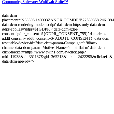
Community-Software:
WoltLab Suite™
data-dcm-
placement='N38306.140903ZANOX.COMDE/B22589358.2461394
data-dcm-rendering-mode='script'
data-dcm-https-only
data-dcm-
gdpr-applies='gdpr=${GDPR}'
data-dcm-gdpr-
consent='gdpr_consent=${GDPR_CONSENT_755}'
data-dcm-
addtl-consent='addtl_consent=${ADDTL_CONSENT}'
data-dcm-
resettable-device-id=''
data-dcm-param-Campaign='affiliate-
channel'
data-dcm-param-Motive_Name='allnet-flat-m'
data-dcm-
click-tracker='https://www.awin1.com/awclick.php?
mid=11938&id=351187&gid=365213&linkid=2422295&clickref=&p
data-dcm-app-id=''>