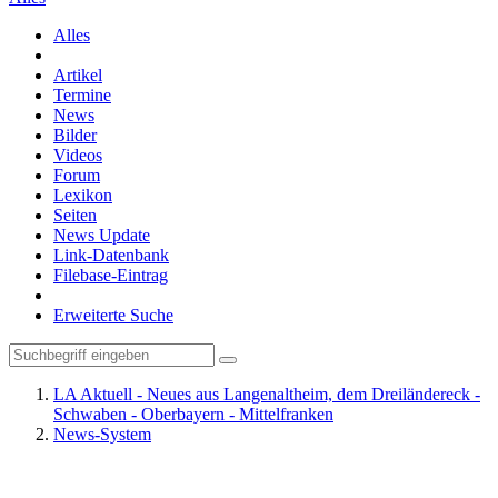
Alles
Artikel
Termine
News
Bilder
Videos
Forum
Lexikon
Seiten
News Update
Link-Datenbank
Filebase-Eintrag
Erweiterte Suche
LA Aktuell - Neues aus Langenaltheim, dem Dreiländereck -
Schwaben - Oberbayern - Mittelfranken
News-System