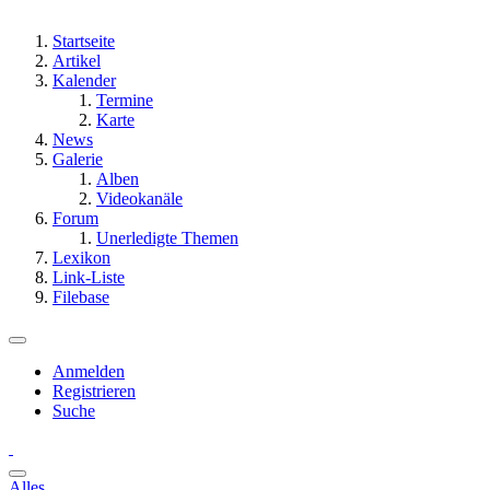
Startseite
Artikel
Kalender
Termine
Karte
News
Galerie
Alben
Videokanäle
Forum
Unerledigte Themen
Lexikon
Link-Liste
Filebase
Anmelden
Registrieren
Suche
Alles