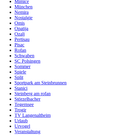
Mimice
München
Nemira
Nostalgie
Omis
Opatija
Ozalj
Pertisau
Pisac
Rofan
Schwaben
SC Polsingen
Sommer
Spiele
Split
Sportpark am Steinbrunnen
Stanici
Steinberg am rofan
Störzelbacher
Tegernsee
Trogir
TV Langenaltheim
Urlaub
Urvogel
Veranstaltung