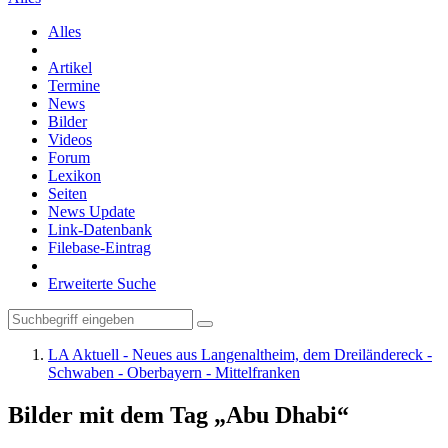
Alles
Artikel
Termine
News
Bilder
Videos
Forum
Lexikon
Seiten
News Update
Link-Datenbank
Filebase-Eintrag
Erweiterte Suche
LA Aktuell - Neues aus Langenaltheim, dem Dreiländereck -
Schwaben - Oberbayern - Mittelfranken
Bilder mit dem Tag „Abu Dhabi“