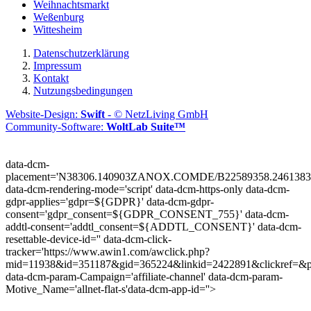
Weihnachtsmarkt
Weßenburg
Wittesheim
Datenschutzerklärung
Impressum
Kontakt
Nutzungsbedingungen
Website-Design:
Swift
- © NetzLiving GmbH
Community-Software:
WoltLab Suite™
data-dcm-
placement='N38306.140903ZANOX.COMDE/B22589358.2461383
data-dcm-rendering-mode='script'
data-dcm-https-only
data-dcm-
gdpr-applies='gdpr=${GDPR}'
data-dcm-gdpr-
consent='gdpr_consent=${GDPR_CONSENT_755}'
data-dcm-
addtl-consent='addtl_consent=${ADDTL_CONSENT}'
data-dcm-
resettable-device-id=''
data-dcm-click-
tracker='https://www.awin1.com/awclick.php?
mid=11938&id=351187&gid=365224&linkid=2422891&clickref=&p
data-dcm-param-Campaign='affiliate-channel'
data-dcm-param-
Motive_Name='allnet-flat-s'
data-dcm-app-id=''>