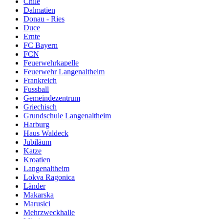
Chile
Dalmatien
Donau - Ries
Duce
Ernte
FC Bayern
FCN
Feuerwehrkapelle
Feuerwehr Langenaltheim
Frankreich
Fussball
Gemeindezentrum
Griechisch
Grundschule Langenaltheim
Harburg
Haus Waldeck
Jubiläum
Katze
Kroatien
Langenaltheim
Lokva Ragonica
Länder
Makarska
Marusici
Mehrzweckhalle