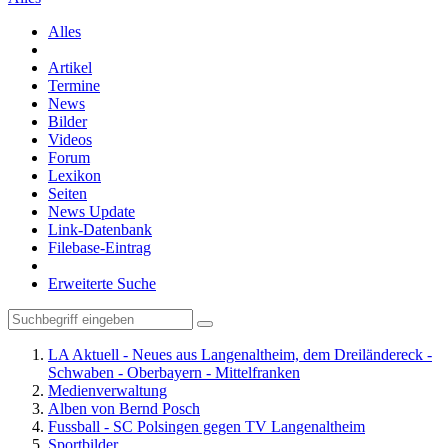
Alles
Artikel
Termine
News
Bilder
Videos
Forum
Lexikon
Seiten
News Update
Link-Datenbank
Filebase-Eintrag
Erweiterte Suche
LA Aktuell - Neues aus Langenaltheim, dem Dreiländereck -
Schwaben - Oberbayern - Mittelfranken
Medienverwaltung
Alben von Bernd Posch
Fussball - SC Polsingen gegen TV Langenaltheim
Sportbilder