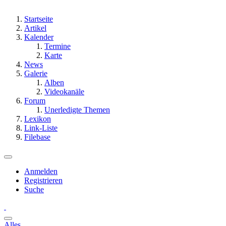
Startseite
Artikel
Kalender
Termine
Karte
News
Galerie
Alben
Videokanäle
Forum
Unerledigte Themen
Lexikon
Link-Liste
Filebase
Anmelden
Registrieren
Suche
Alles