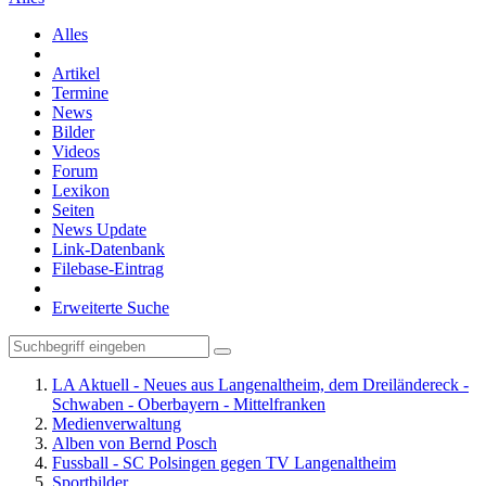
Alles
Artikel
Termine
News
Bilder
Videos
Forum
Lexikon
Seiten
News Update
Link-Datenbank
Filebase-Eintrag
Erweiterte Suche
LA Aktuell - Neues aus Langenaltheim, dem Dreiländereck -
Schwaben - Oberbayern - Mittelfranken
Medienverwaltung
Alben von Bernd Posch
Fussball - SC Polsingen gegen TV Langenaltheim
Sportbilder