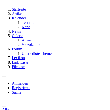
Startseite
Artikel
Kalender
Termine
Karte
News
Galerie
Alben
Videokanäle
Forum
Unerledigte Themen
Lexikon
Link-Liste
Filebase
Anmelden
Registrieren
Suche
Alles