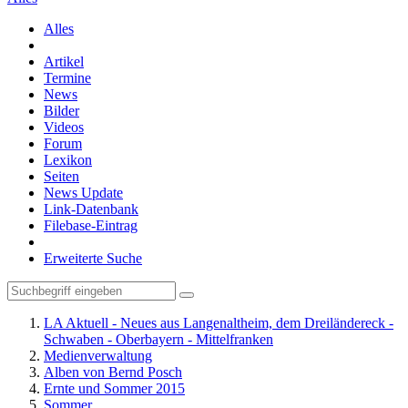
Alles
Artikel
Termine
News
Bilder
Videos
Forum
Lexikon
Seiten
News Update
Link-Datenbank
Filebase-Eintrag
Erweiterte Suche
LA Aktuell - Neues aus Langenaltheim, dem Dreiländereck -
Schwaben - Oberbayern - Mittelfranken
Medienverwaltung
Alben von Bernd Posch
Ernte und Sommer 2015
Sommer