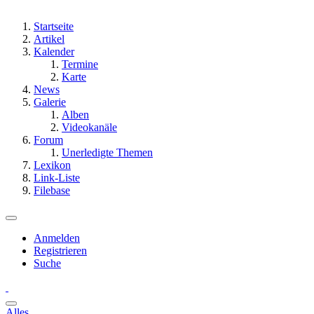
Startseite
Artikel
Kalender
Termine
Karte
News
Galerie
Alben
Videokanäle
Forum
Unerledigte Themen
Lexikon
Link-Liste
Filebase
Anmelden
Registrieren
Suche
Alles