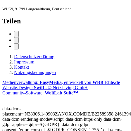
WUG9, 91799 Langenaltheim, Deutschland
Teilen
Datenschutzerklärung
Impressum
Kontakt
Nutzungsbedingungen
Medienverwaltung:
EasyMedia
, entwickelt von
WBB-Elite.de
Website-Design:
Swift
- © NetzLiving GmbH
Community-Software:
WoltLab Suite™
data-dcm-
placement='N38306.140903ZANOX.COMDE/B22589358.2461394
data-dcm-rendering-mode='script'
data-dcm-https-only
data-dcm-
gdpr-applies='gdpr=${GDPR}'
data-dcm-gdpr-
consent='gdpr_consent=${GDPR_CONSENT_755}'
data-dcm-