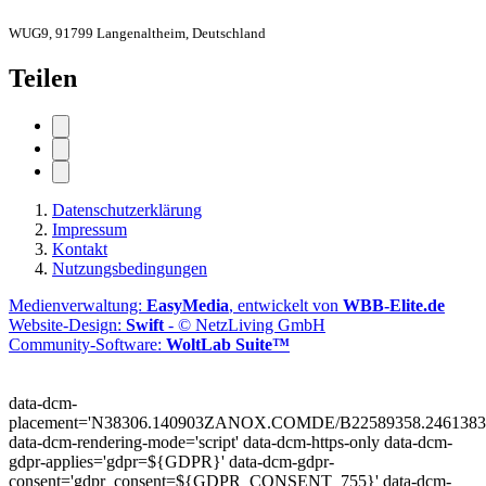
WUG9, 91799 Langenaltheim, Deutschland
Teilen
Datenschutzerklärung
Impressum
Kontakt
Nutzungsbedingungen
Medienverwaltung:
EasyMedia
, entwickelt von
WBB-Elite.de
Website-Design:
Swift
- © NetzLiving GmbH
Community-Software:
WoltLab Suite™
data-dcm-
placement='N38306.140903ZANOX.COMDE/B22589358.2461383
data-dcm-rendering-mode='script'
data-dcm-https-only
data-dcm-
gdpr-applies='gdpr=${GDPR}'
data-dcm-gdpr-
consent='gdpr_consent=${GDPR_CONSENT_755}'
data-dcm-