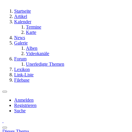
Startseite
Artikel
Kalender
Termine
Karte
News
Galerie
Alben
Videokanäle
Forum
Unerledigte Themen
Lexikon
Link-Liste
Filebase
Anmelden
Registrieren
Suche
Dieses Thema