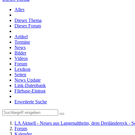
Alles
Dieses Thema
Dieses Forum
Artikel
Termine
News
Bilder
Videos
Forum
Lexikon
Seiten
News Update
Link-Datenbank
Filebase-Eintrag
Erweiterte Suche
LA Aktuell - Neues aus Langenaltheim, dem Dreiländereck - S
Forum
Kalender