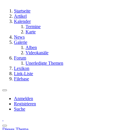
Startseite
Artikel
Kalender
Termine
Karte
News
Galerie
Alben
Videokanäle
Forum
Unerledigte Themen
Lexikon
Link-Liste
Filebase
Anmelden
Registrieren
Suche
Dieses Thema