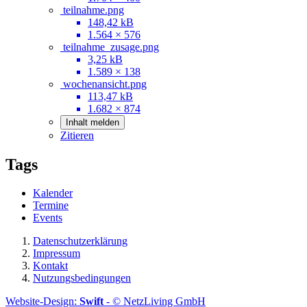
teilnahme.png
148,42 kB
1.564 × 576
teilnahme_zusage.png
3,25 kB
1.589 × 138
wochenansicht.png
113,47 kB
1.682 × 874
Inhalt melden
Zitieren
Tags
Kalender
Termine
Events
Datenschutzerklärung
Impressum
Kontakt
Nutzungsbedingungen
Website-Design:
Swift
- © NetzLiving GmbH