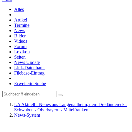
Alles
Artikel
Termine
News
Bilder
Videos
Forum
Lexikon
Seiten
News Update
Link-Datenbank
Filebase-Eintrag
Erweiterte Suche
LA Aktuell - Neues aus Langenaltheim, dem Dreiländereck -
Schwaben - Oberbayern - Mittelfranken
News-System