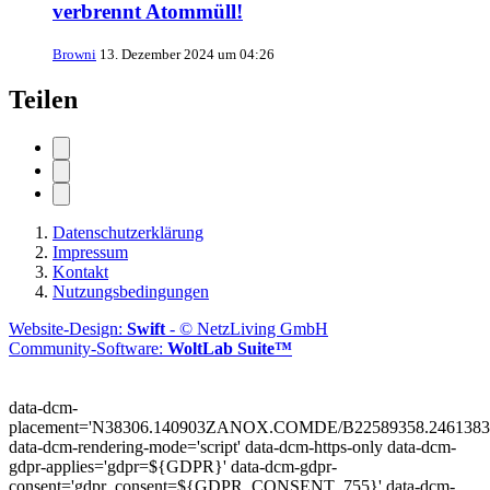
verbrennt Atommüll!
Browni
13. Dezember 2024 um 04:26
Teilen
Datenschutzerklärung
Impressum
Kontakt
Nutzungsbedingungen
Website-Design:
Swift
- © NetzLiving GmbH
Community-Software:
WoltLab Suite™
data-dcm-
placement='N38306.140903ZANOX.COMDE/B22589358.2461383
data-dcm-rendering-mode='script'
data-dcm-https-only
data-dcm-
gdpr-applies='gdpr=${GDPR}'
data-dcm-gdpr-
consent='gdpr_consent=${GDPR_CONSENT_755}'
data-dcm-