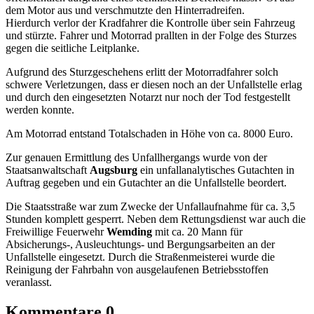
dem Motor aus und verschmutzte den Hinterradreifen.
Hierdurch verlor der Kradfahrer die Kontrolle über sein Fahrzeug
und stürzte. Fahrer und Motorrad prallten in der Folge des Sturzes
gegen die seitliche Leitplanke.
Aufgrund des Sturzgeschehens erlitt der Motorradfahrer solch
schwere Verletzungen, dass er diesen noch an der Unfallstelle erlag
und durch den eingesetzten Notarzt nur noch der Tod festgestellt
werden konnte.
Am Motorrad entstand Totalschaden in Höhe von ca. 8000 Euro.
Zur genauen Ermittlung des Unfallhergangs wurde von der
Staatsanwaltschaft
Augsburg
ein unfallanalytisches Gutachten in
Auftrag gegeben und ein Gutachter an die Unfallstelle beordert.
Die Staatsstraße war zum Zwecke der Unfallaufnahme für ca. 3,5
Stunden komplett gesperrt. Neben dem Rettungsdienst war auch die
Freiwillige Feuerwehr
Wemding
mit ca. 20 Mann für
Absicherungs-, Ausleuchtungs- und Bergungsarbeiten an der
Unfallstelle eingesetzt. Durch die Straßenmeisterei wurde die
Reinigung der Fahrbahn von ausgelaufenen Betriebsstoffen
veranlasst.
Kommentare
0