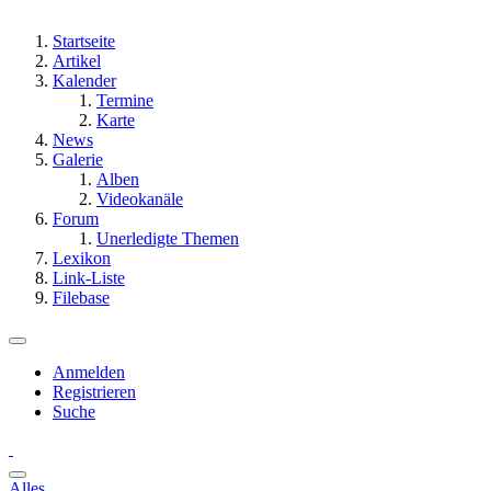
Startseite
Artikel
Kalender
Termine
Karte
News
Galerie
Alben
Videokanäle
Forum
Unerledigte Themen
Lexikon
Link-Liste
Filebase
Anmelden
Registrieren
Suche
Alles