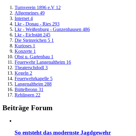
Turnverein 1896 e.V
12
Allgemeines
49
Internet
4
Lkr - Donau - Ries
293
Lkr - Weißenburg - Gunzenhausen
486
Lkr - Eichstätt
245
Die Steinreichen 5
1
Kurioses
1
Konzerte
1
Obst u. Gartenbau
1
Feuerwehr Langenaltheim
16
Theaterschdodl
3
Kegeln
2
Feuerwehrkapelle
5
Langenaltheim
288
Büttelbronn
31
Rehlingen
22
Beiträge Forum
So entsteht das modernste Jagdgewehr