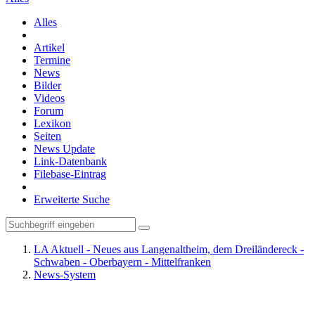
Alles
Artikel
Termine
News
Bilder
Videos
Forum
Lexikon
Seiten
News Update
Link-Datenbank
Filebase-Eintrag
Erweiterte Suche
LA Aktuell - Neues aus Langenaltheim, dem Dreiländereck -
Schwaben - Oberbayern - Mittelfranken
News-System