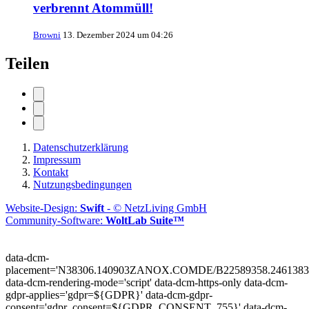
verbrennt Atommüll!
Browni
13. Dezember 2024 um 04:26
Teilen
Datenschutzerklärung
Impressum
Kontakt
Nutzungsbedingungen
Website-Design:
Swift
- © NetzLiving GmbH
Community-Software:
WoltLab Suite™
data-dcm-
placement='N38306.140903ZANOX.COMDE/B22589358.2461383
data-dcm-rendering-mode='script'
data-dcm-https-only
data-dcm-
gdpr-applies='gdpr=${GDPR}'
data-dcm-gdpr-
consent='gdpr_consent=${GDPR_CONSENT_755}'
data-dcm-