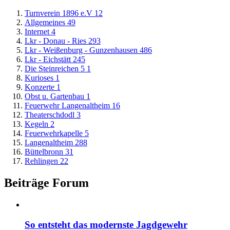
Turnverein 1896 e.V
12
Allgemeines
49
Internet
4
Lkr - Donau - Ries
293
Lkr - Weißenburg - Gunzenhausen
486
Lkr - Eichstätt
245
Die Steinreichen 5
1
Kurioses
1
Konzerte
1
Obst u. Gartenbau
1
Feuerwehr Langenaltheim
16
Theaterschdodl
3
Kegeln
2
Feuerwehrkapelle
5
Langenaltheim
288
Büttelbronn
31
Rehlingen
22
Beiträge Forum
So entsteht das modernste Jagdgewehr