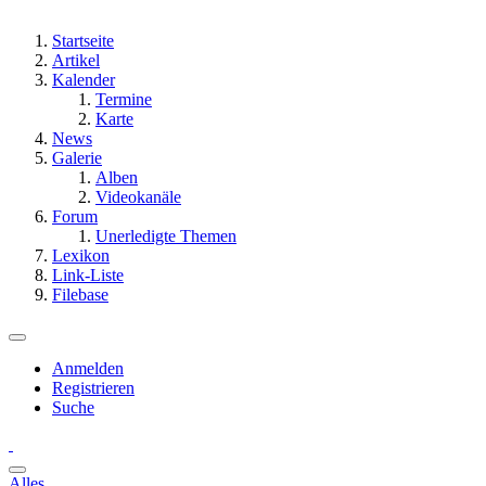
Startseite
Artikel
Kalender
Termine
Karte
News
Galerie
Alben
Videokanäle
Forum
Unerledigte Themen
Lexikon
Link-Liste
Filebase
Anmelden
Registrieren
Suche
Alles