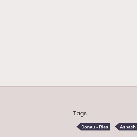
Tags
Donau - Ries
Asbach