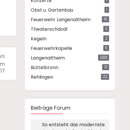
Konzerte
1
Obst u. Gartenbau
1
Feuerwehr Langenaltheim
16
Theaterschdodl
3
Kegeln
2
Feuerwehrkapelle
5
WS
Langenaltheim
288
om
Büttelbronn
31
17
Rehlingen
22
Beiträge Forum
So entsteht das modernste