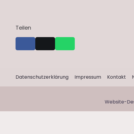
Teilen
Datenschutzerklärung
Impressum
Kontakt
Website-De
data-dcm-placement='N38306.140903ZANOX.COMDE/B22
applies='gdpr=${GDPR}'
data-dcm-gdpr-consent='gd
dcm-resettable-device-id=''
data-dcm-param-Campaign=