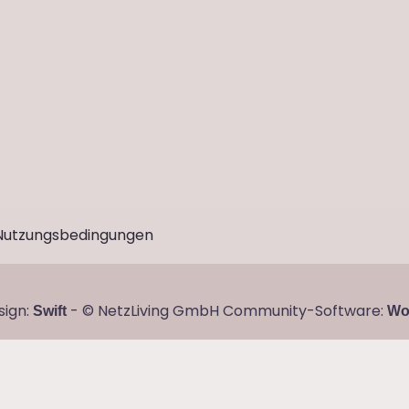
Nutzungsbedingungen
sign:
- © NetzLiving GmbH
Community-Software:
Swift
Wo
589358.246139491'
data-dcm-rendering-mode='script'
pr_consent=${GDPR_CONSENT_755}'
data-dcm-addtl-
'affiliate-channel'
data-dcm-param-Motive_Name='al