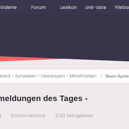
Galerie
Forum
Lexikon
Link-Liste
Fileba
dereck - Schwaben - Oberbayern - Mittelfranken
News-Syst
imeldungen des Tages -
9
0 Kommentare
2.122 Mal gelesen