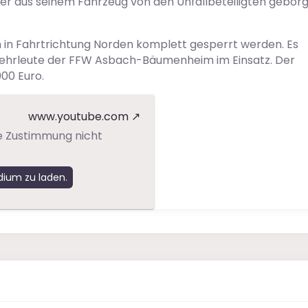
er aus seinem Fahrzeug von den Unfallbeteiligten gebor
 in Fahrtrichtung Norden komplett gesperrt werden. Es
ehrleute der FFW Asbach-Bäumenheim im Einsatz. Der
00 Euro.
www.youtube.com
e Zustimmung nicht
dium zu laden.