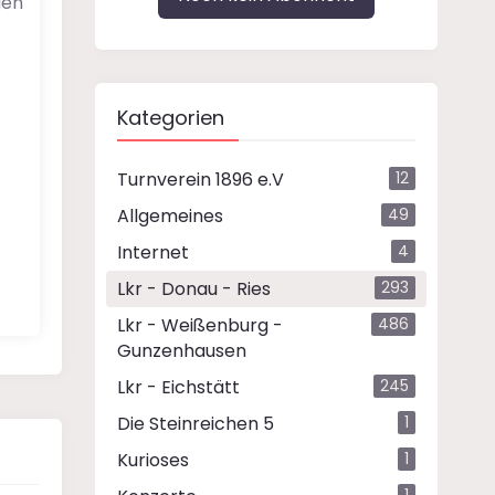
gen
Kategorien
Turnverein 1896 e.V
12
Allgemeines
49
Internet
4
Lkr - Donau - Ries
293
Lkr - Weißenburg -
486
Gunzenhausen
Lkr - Eichstätt
245
Die Steinreichen 5
1
Kurioses
1