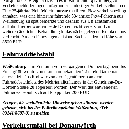
Aufgrund des Ereignisses kam es in Fahrtrichtung Nürnberg zu
Verkehrsbehinderungen auf-grund schaulustiger Verkehrsteilnehmer.
Eine 25-jährige Pleinfelderin musste mit ihrem Pkw verkehrsbedingt
anhalten, was eine hinter ihr fahrende 53-jährige Pkw-Fahrerin aus
Weißenburg zu spät bemerkte und deshalb aus Un-achtsamkeit
auffuhr. Hierbei wurden beide Damen leicht verletzt und zur
weiteren ärztlichen Behandlung in das nächstgelegene Krankenhaus
verbracht. An den Fahrzeugen entstand Sachschaden in Höhe von
8500 EUR.
Fahrraddiebstahl
Weißenburg
- Im Zeitraum vom vergangenen Donnerstagabend bis
Freitagfrüh wurde von ei-nem unbekannten Täter ein Damenrad
entwendet. Das Rad war von der Eigentümerin an dem
Fahrradabstellplatz des Mehrfamilienhauses in der Geheimrat-Dr.-
Dörfler-Straße 28 abgestellt worden. Der Wert des entwendeten
Fahrrades beläuft sich auf knapp über 200 EUR.
Zeugen, die sachdienliche Hinweise geben können, werden
gebeten, sich bei der Polizeiin-spektion Weißenburg (Tel:
09141/8687-0) zu melden.
Verkehrsunfall bei Donauwörth