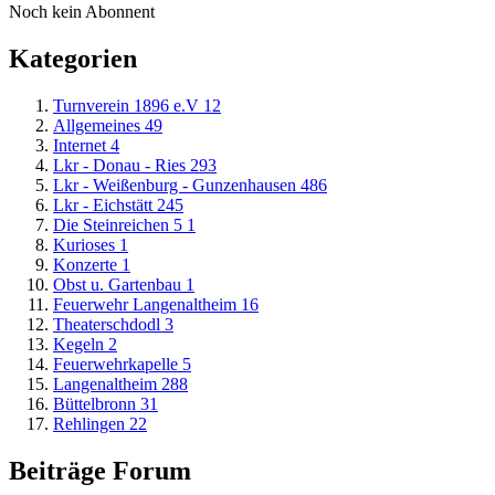
Noch kein Abonnent
Kategorien
Turnverein 1896 e.V
12
Allgemeines
49
Internet
4
Lkr - Donau - Ries
293
Lkr - Weißenburg - Gunzenhausen
486
Lkr - Eichstätt
245
Die Steinreichen 5
1
Kurioses
1
Konzerte
1
Obst u. Gartenbau
1
Feuerwehr Langenaltheim
16
Theaterschdodl
3
Kegeln
2
Feuerwehrkapelle
5
Langenaltheim
288
Büttelbronn
31
Rehlingen
22
Beiträge Forum