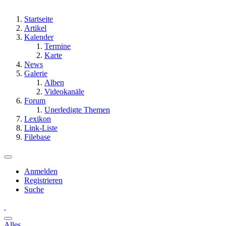
Startseite
Artikel
Kalender
Termine
Karte
News
Galerie
Alben
Videokanäle
Forum
Unerledigte Themen
Lexikon
Link-Liste
Filebase
Anmelden
Registrieren
Suche
Alles