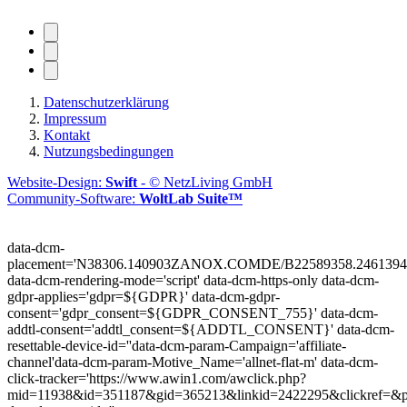
Datenschutzerklärung
Impressum
Kontakt
Nutzungsbedingungen
Website-Design:
Swift
- © NetzLiving GmbH
Community-Software:
WoltLab Suite™
data-dcm-
placement='N38306.140903ZANOX.COMDE/B22589358.2461394
data-dcm-rendering-mode='script'
data-dcm-https-only
data-dcm-
gdpr-applies='gdpr=${GDPR}'
data-dcm-gdpr-
consent='gdpr_consent=${GDPR_CONSENT_755}'
data-dcm-
addtl-consent='addtl_consent=${ADDTL_CONSENT}'
data-dcm-
resettable-device-id=''
data-dcm-param-Campaign='affiliate-
channel'
data-dcm-param-Motive_Name='allnet-flat-m'
data-dcm-
click-tracker='https://www.awin1.com/awclick.php?
mid=11938&id=351187&gid=365213&linkid=2422295&clickref=&p