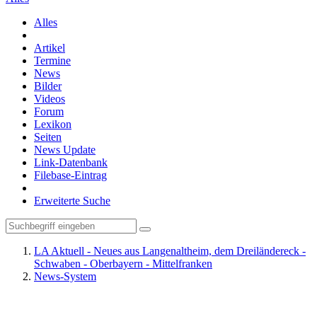
Alles
Artikel
Termine
News
Bilder
Videos
Forum
Lexikon
Seiten
News Update
Link-Datenbank
Filebase-Eintrag
Erweiterte Suche
LA Aktuell - Neues aus Langenaltheim, dem Dreiländereck -
Schwaben - Oberbayern - Mittelfranken
News-System