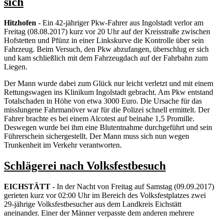
sich
Hitzhofen
- Ein 42-jähriger Pkw-Fahrer aus Ingolstadt verlor am
Freitag (08.08.2017) kurz vor 20 Uhr auf der Kreisstraße zwischen
Hofstetten und Pfünz in einer Linkskurve die Kontrolle über sein
Fahrzeug. Beim Versuch, den Pkw abzufangen, überschlug er sich
und kam schließlich mit dem Fahrzeugdach auf der Fahrbahn zum
Liegen.
Der Mann wurde dabei zum Glück nur leicht verletzt und mit einem
Rettungswagen ins Klinikum Ingolstadt gebracht. Am Pkw entstand
Totalschaden in Höhe von etwa 3000 Euro. Die Ursache für das
misslungene Fahrmanöver war für die Polizei schnell ermittelt. Der
Fahrer brachte es bei einem Alcotest auf beinahe 1,5 Promille.
Deswegen wurde bei ihm eine Blutentnahme durchgeführt und sein
Führerschein sichergestellt. Der Mann muss sich nun wegen
Trunkenheit im Verkehr verantworten.
Schlägerei nach Volksfestbesuch
EICHSTÄTT
- In der Nacht von Freitag auf Samstag (09.09.2017)
gerieten kurz vor 02:00 Uhr im Bereich des Volksfestplatzes zwei
29-jährige Volksfestbesucher aus dem Landkreis Eichstätt
aneinander. Einer der Männer verpasste dem anderen mehrere