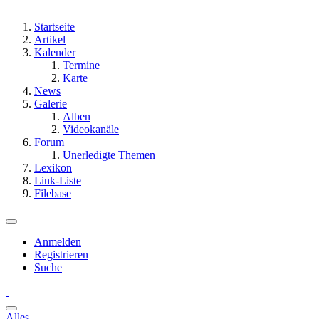
Startseite
Artikel
Kalender
Termine
Karte
News
Galerie
Alben
Videokanäle
Forum
Unerledigte Themen
Lexikon
Link-Liste
Filebase
Anmelden
Registrieren
Suche
Alles