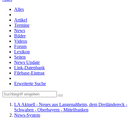
Alles
Artikel
Termine
News
Bilder
Videos
Forum
Lexikon
Seiten
News Update
Link-Datenbank
Filebase-Eintrag
Erweiterte Suche
LA Aktuell - Neues aus Langenaltheim, dem Dreiländereck -
Schwaben - Oberbayern - Mittelfranken
News-System