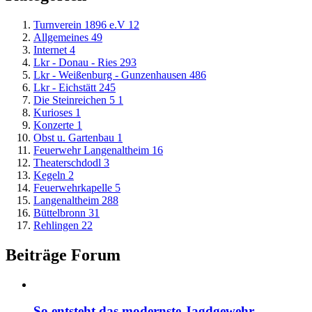
Turnverein 1896 e.V
12
Allgemeines
49
Internet
4
Lkr - Donau - Ries
293
Lkr - Weißenburg - Gunzenhausen
486
Lkr - Eichstätt
245
Die Steinreichen 5
1
Kurioses
1
Konzerte
1
Obst u. Gartenbau
1
Feuerwehr Langenaltheim
16
Theaterschdodl
3
Kegeln
2
Feuerwehrkapelle
5
Langenaltheim
288
Büttelbronn
31
Rehlingen
22
Beiträge Forum
So entsteht das modernste Jagdgewehr