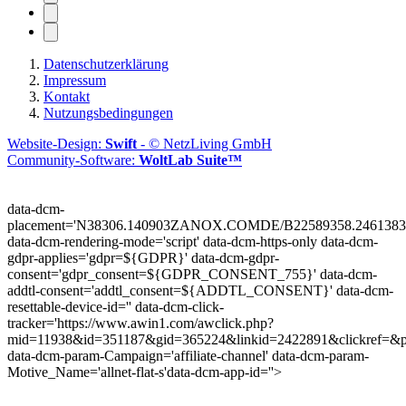
Datenschutzerklärung
Impressum
Kontakt
Nutzungsbedingungen
Website-Design:
Swift
- © NetzLiving GmbH
Community-Software:
WoltLab Suite™
data-dcm-
placement='N38306.140903ZANOX.COMDE/B22589358.2461383
data-dcm-rendering-mode='script'
data-dcm-https-only
data-dcm-
gdpr-applies='gdpr=${GDPR}'
data-dcm-gdpr-
consent='gdpr_consent=${GDPR_CONSENT_755}'
data-dcm-
addtl-consent='addtl_consent=${ADDTL_CONSENT}'
data-dcm-
resettable-device-id=''
data-dcm-click-
tracker='https://www.awin1.com/awclick.php?
mid=11938&id=351187&gid=365224&linkid=2422891&clickref=&p
data-dcm-param-Campaign='affiliate-channel'
data-dcm-param-
Motive_Name='allnet-flat-s'
data-dcm-app-id=''>