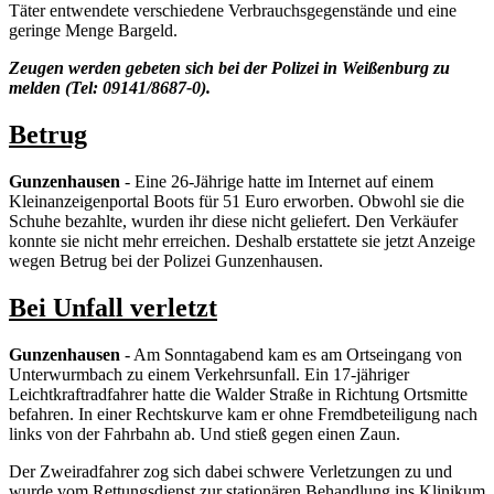
Täter entwendete verschiedene Verbrauchsgegenstände und eine
geringe Menge Bargeld.
Zeugen werden gebeten sich bei der Polizei in Weißenburg zu
melden (Tel: 09141/8687-0).
Betrug
Gunzenhausen
- Eine 26-Jährige hatte im Internet auf einem
Kleinanzeigenportal Boots für 51 Euro erworben. Obwohl sie die
Schuhe bezahlte, wurden ihr diese nicht geliefert. Den Verkäufer
konnte sie nicht mehr erreichen. Deshalb erstattete sie jetzt Anzeige
wegen Betrug bei der Polizei Gunzenhausen.
Bei Unfall verletzt
Gunzenhausen
- Am Sonntagabend kam es am Ortseingang von
Unterwurmbach zu einem Verkehrsunfall. Ein 17-jähriger
Leichtkraftradfahrer hatte die Walder Straße in Richtung Ortsmitte
befahren. In einer Rechtskurve kam er ohne Fremdbeteiligung nach
links von der Fahrbahn ab. Und stieß gegen einen Zaun.
Der Zweiradfahrer zog sich dabei schwere Verletzungen zu und
wurde vom Rettungsdienst zur stationären Behandlung ins Klinikum