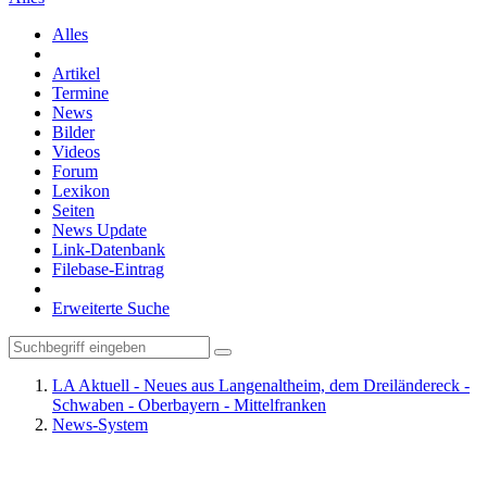
Alles
Artikel
Termine
News
Bilder
Videos
Forum
Lexikon
Seiten
News Update
Link-Datenbank
Filebase-Eintrag
Erweiterte Suche
LA Aktuell - Neues aus Langenaltheim, dem Dreiländereck -
Schwaben - Oberbayern - Mittelfranken
News-System