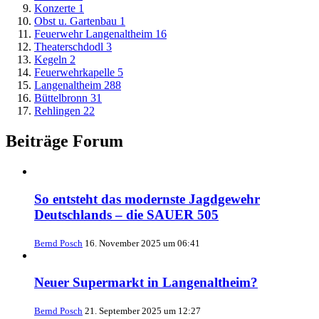
Konzerte
1
Obst u. Gartenbau
1
Feuerwehr Langenaltheim
16
Theaterschdodl
3
Kegeln
2
Feuerwehrkapelle
5
Langenaltheim
288
Büttelbronn
31
Rehlingen
22
Beiträge Forum
So entsteht das modernste Jagdgewehr
Deutschlands – die SAUER 505
Bernd Posch
16. November 2025 um 06:41
Neuer Supermarkt in Langenaltheim?
Bernd Posch
21. September 2025 um 12:27