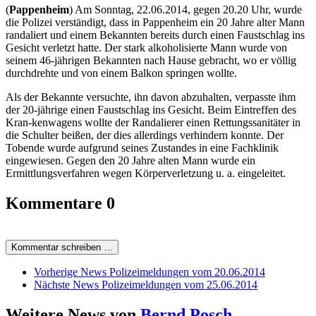
(
Pappenheim
) Am Sonntag, 22.06.2014, gegen 20.20 Uhr, wurde
die Polizei verständigt, dass in Pappenheim ein 20 Jahre alter Mann
randaliert und einem Bekannten bereits durch einen Faustschlag ins
Gesicht verletzt hatte. Der stark alkoholisierte Mann wurde von
seinem 46-jährigen Bekannten nach Hause gebracht, wo er völlig
durchdrehte und von einem Balkon springen wollte.
Als der Bekannte versuchte, ihn davon abzuhalten, verpasste ihm
der 20-jährige einen Faustschlag ins Gesicht. Beim Eintreffen des
Kran-kenwagens wollte der Randalierer einen Rettungssanitäter in
die Schulter beißen, der dies allerdings verhindern konnte. Der
Tobende wurde aufgrund seines Zustandes in eine Fachklinik
eingewiesen. Gegen den 20 Jahre alten Mann wurde ein
Ermittlungsverfahren wegen Körperverletzung u. a. eingeleitet.
Kommentare
0
Kommentar schreiben …
Vorherige News
Polizeimeldungen vom 20.06.2014
Nächste News
Polizeimeldungen vom 25.06.2014
Weitere News von
Bernd Posch