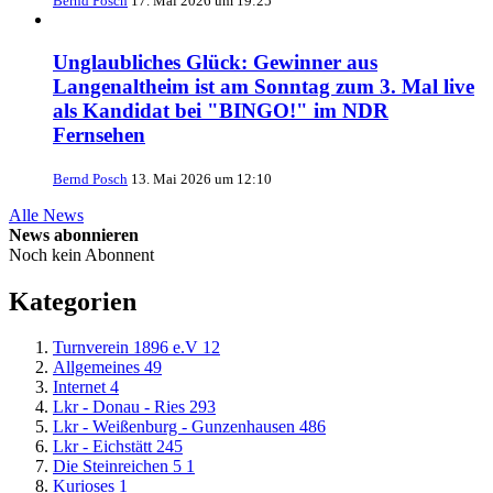
Bernd Posch
17. Mai 2026 um 19:25
Unglaubliches Glück: Gewinner aus
Langenaltheim ist am Sonntag zum 3. Mal live
als Kandidat bei "BINGO!" im NDR
Fernsehen
Bernd Posch
13. Mai 2026 um 12:10
Alle News
News abonnieren
Noch kein Abonnent
Kategorien
Turnverein 1896 e.V
12
Allgemeines
49
Internet
4
Lkr - Donau - Ries
293
Lkr - Weißenburg - Gunzenhausen
486
Lkr - Eichstätt
245
Die Steinreichen 5
1
Kurioses
1