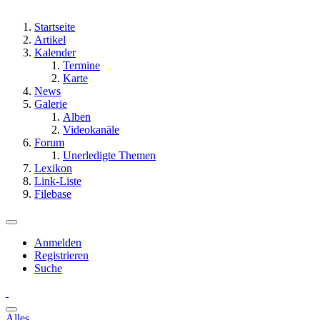
Startseite
Artikel
Kalender
Termine
Karte
News
Galerie
Alben
Videokanäle
Forum
Unerledigte Themen
Lexikon
Link-Liste
Filebase
Anmelden
Registrieren
Suche
Alles