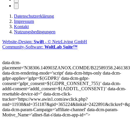
Datenschutzerklärung
Impressum
Kontakt
Nutzungsbedingungen
Website-Design:
Swift
- © NetzLiving GmbH
Community-Software:
WoltLab Suite™
data-dcm-
placement='N38306.140903ZANOX.COMDE/B22589358.2461383
data-dcm-rendering-mode='script'
data-dcm-https-only
data-dcm-
gdpr-applies='gdpr=${GDPR}'
data-dcm-gdpr-
consent='gdpr_consent=${GDPR_CONSENT_755}'
data-dcm-
addtl-consent='addtl_consent=${ADDTL_CONSENT}'
data-dcm-
resettable-device-id=''
data-dcm-click-
tracker='https://www.awin1.com/awclick.php?
mid=11938&id=351187&gid=365224&linkid=2422891&clickref=&p
data-dcm-param-Campaign='affiliate-channel'
data-dcm-param-
Motive_Name='allnet-flat-s'
data-dcm-app-id=''>