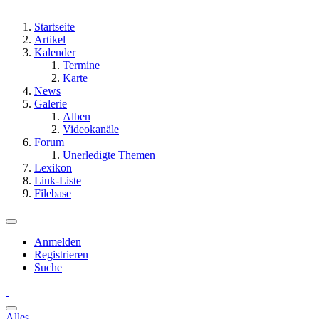
Startseite
Artikel
Kalender
Termine
Karte
News
Galerie
Alben
Videokanäle
Forum
Unerledigte Themen
Lexikon
Link-Liste
Filebase
Anmelden
Registrieren
Suche
Alles