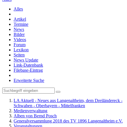
Alles
Artikel
Termine
News
Bilder
Videos
Forum
Lexikon
Seiten
News Update
Link-Datenbank
Filebase-Eintrag
Erweiterte Suche
LA Aktuell - Neues aus Langenaltheim, dem Dreiländereck -
Schwaben - Oberbayern - Mittelfranken
Medienverwaltung
Alben von Bernd Posch
Generalversammlung 2018 des TV 1896 Langenaltheim e.V.
Veranstaltungen