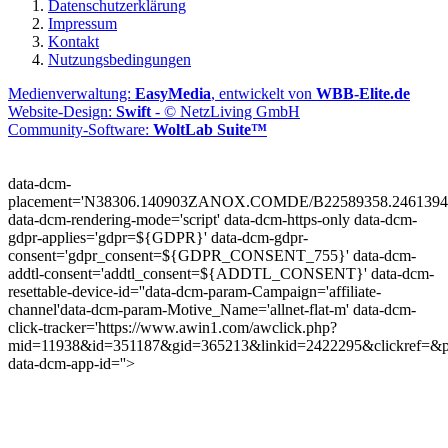
Datenschutzerklärung
Impressum
Kontakt
Nutzungsbedingungen
Medienverwaltung:
EasyMedia
, entwickelt von
WBB-Elite.de
Website-Design:
Swift
- © NetzLiving GmbH
Community-Software:
WoltLab Suite™
data-dcm-
placement='N38306.140903ZANOX.COMDE/B22589358.2461394
data-dcm-rendering-mode='script'
data-dcm-https-only
data-dcm-
gdpr-applies='gdpr=${GDPR}'
data-dcm-gdpr-
consent='gdpr_consent=${GDPR_CONSENT_755}'
data-dcm-
addtl-consent='addtl_consent=${ADDTL_CONSENT}'
data-dcm-
resettable-device-id=''
data-dcm-param-Campaign='affiliate-
channel'
data-dcm-param-Motive_Name='allnet-flat-m'
data-dcm-
click-tracker='https://www.awin1.com/awclick.php?
mid=11938&id=351187&gid=365213&linkid=2422295&clickref=&p
data-dcm-app-id=''>